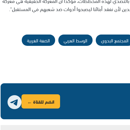
 بالتصدي لهذه المخططات، مؤكداً أن المعركة الحقيقية هي معركة
دين لأن نفقد أبنائنا ليصبحوا أدوات ضد شعبهم في المستقبل".
المجتمع البدوي
الوسط العربي
الضفة الغربية
انضم للقناة ←