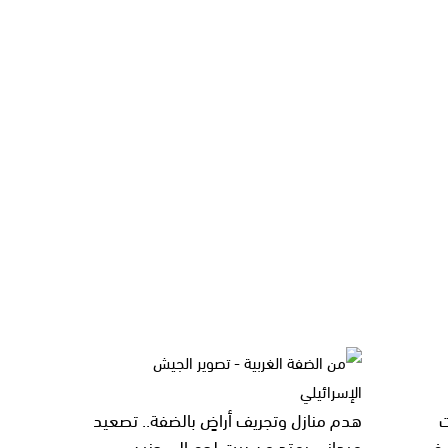
ت
هدم منازل وتجريف أراضٍ بالضفة.. تصعيد
 في
ميداني يمتد من بيت لحم إلى جنين