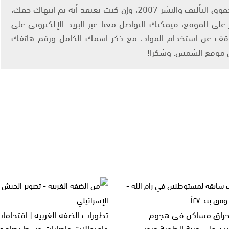
يتم الاستخدام المواد وفقًا للمادة 27 أ من قانون حقوق التأليف والنشر 2007، وإن كنت تعتقد أنه تم انتهاك حقك،
لى الموقع، فيمكنك التواصل معنا عبر البريد الإلكتروني على
info@ashams.c والطلب بالتوقف عن استخدام المواد، مع ذكر اسمك الكامل ورقم هاتفك
ى موقع الشمس. وشكرًا!
إحراق مساكن في هجوم
تطورات الضفة الغربية | اقتحاما
ن على خربة الطوبة جنوب
واعتقالات وإصابات وسط تصاعد