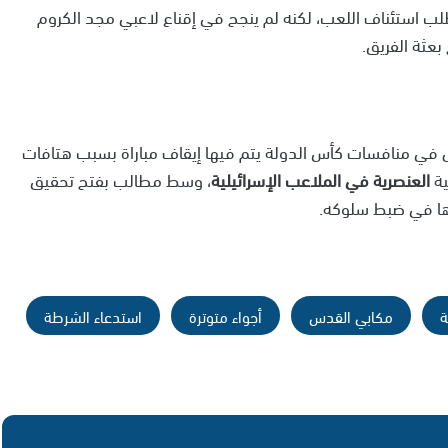
لب استئناف اللعب، لكنه لم ينجح في إقناع لاعبي مجد الكروم
بعثة الفريق.
لى في منافسات كأس الدولة يتم فيها إيقاف مباراة بسبب هتافات
ية
العنصرية في الملاعب الإسرائيلية
، وسط مطالب بفتح تحقيق
ها في ضبط سلوكه.
ة
مكابي القدس
أجواء متوترة
استدعاء الشرطة