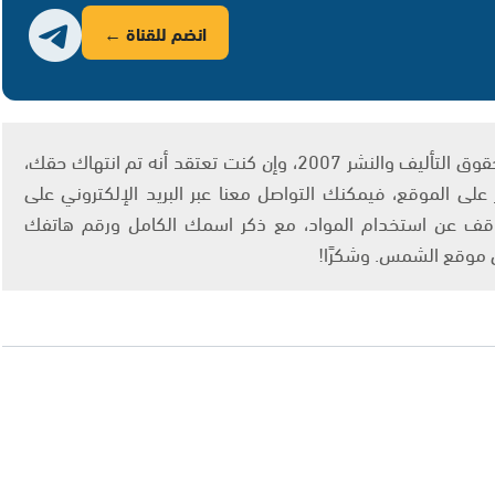
انضم للقناة ←
يتم الاستخدام المواد وفقًا للمادة 27 أ من قانون حقوق التأليف والنشر 2007، وإن كنت تعتقد أنه تم انتهاك حقك،
لى الموقع، فيمكنك التواصل معنا عبر البريد الإلكتروني على
info@ashams.c والطلب بالتوقف عن استخدام المواد، مع ذكر اسمك الكامل ورقم هاتفك
ى موقع الشمس. وشكرًا!