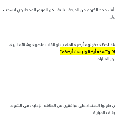
أبناء مجد الكروم
من الدرجة الثالثة، لكن الفريق المجدلاوي انسحب
 منذ لحظة دخولهم أرضية الملعب لهتافات عنصرية وشتائم نابية،
ة"
و*"هذه أرضنا وليست أرضكم"
.
 المباراة.
حاولوا الاعتداء على مرافقين من الطاقم الإداري في الشوط
اف المباراة.