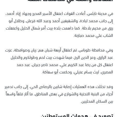
في مدينة نابلس، أعادت القوات اعتقال الأسير المحرر وجهاد إياد أحمد،
إلى جانب محمد لبادة، والشقيقين أحمد وعبد الله قرعان، وطلال أبو
رزق من مخيم بلاطة. كما داهمت بلدة بيت أمر شمال الخليل واعتقلت
الشاب علي محمد صبارنة.
وفي محافظة طوباس، تم اعتقال أربعة شبان هم: ريان وصوافطة، عزت
عبد الرازق، وعز الدين الرخ، فيما شهدت بيت لحم وطولكرم والخليل
اعتقال كل من رضا عبد الكريم علي، محمد ناصر جبران، عبد حمد
المصري، ليث بسام عتيلي، وحكمت أبو سفاكة.
وقد تخللت هذه العمليات إصابة شابين بالرصاص الحي، إلى جانب تدمير
أجزاء من البنية التحتية والشوارع في بعض المناطق، ما أثار قلقاً واسعاً
بين السكان المحليين.
تصعيد في هجمات المستوطنين