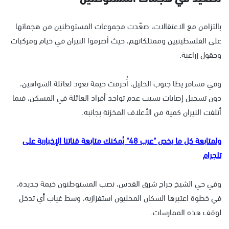
بالتزامن مع الاعتقالات، صعّدت مجموعات المستوطنين من هجماتها
على الفلسطينيين وممتلكاتهم، حيث أضرموا النيران في خيام ومركبات
وحقول زراعية.
وفي مسافر يطا جنوب الخليل، أُحرقت خيمة تعود لعائلة الشواهين،
دون تسجيل إصابات بسبب عدم تواجد أفراد العائلة في المسكن، فيما
أتلفت النيران كمية من الأعلاف المخزنة بجانبه.
ولمتابعة كل ما يخص "عرب 48" يُمكنك متابعة قناتنا الإخبارية على
تلجرام
وفي حي الشيخ جراح شرق القدس، نصب المستوطنون خيمة جديدة،
في خطوة اعتبرها السكان المحليون استفزازية، وسط غياب أي تدخل
لوقف هذه الممارسات.