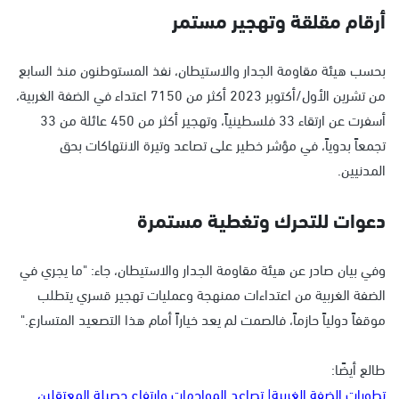
أرقام مقلقة وتهجير مستمر
بحسب هيئة مقاومة الجدار والاستيطان، نفذ المستوطنون منذ السابع
من تشرين الأول/أكتوبر 2023 أكثر من 7150 اعتداء في الضفة الغربية،
أسفرت عن ارتقاء 33 فلسطينياً، وتهجير أكثر من 450 عائلة من 33
تجمعاً بدوياً، في مؤشر خطير على تصاعد وتيرة الانتهاكات بحق
المدنيين.
دعوات للتحرك وتغطية مستمرة
وفي بيان صادر عن هيئة مقاومة الجدار والاستيطان، جاء: "ما يجري في
الضفة الغربية من اعتداءات ممنهجة وعمليات تهجير قسري يتطلب
موقفاً دولياً حازماً، فالصمت لم يعد خياراً أمام هذا التصعيد المتسارع."
طالع أيضًا:
تطورات الضفة الغربية| تصاعد المواجهات وارتفاع حصيلة المعتقلين