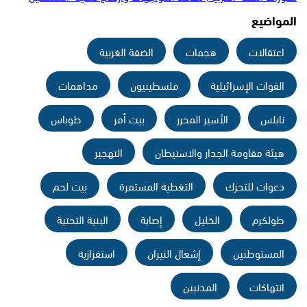
المواضيع
اعتقالات
هجمات
الضفة الغربية
القوات الإسرائيلية
فلسطينيون
مداهمات
نابلس
الأسير المحرر
بيت أمر
طوباس
هيئة مقاومة الجدار والاستيطان
التهجير
دعوات للتحرك
التغطية المستمرة
بيت لحم
طولكرم
الخليل
إصابة
البنية التحتية
المستوطنين
إشعال النيران
استفزازية
انتهاكات
المدنيين