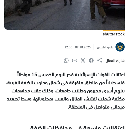
shutterstock
راديو الشمس
09.10.2025
12:50
شارك المقال
اعتقلت القوات الإسرائيلية فجر اليوم الخميس 15 مواطناً
فلسطينياً من مناطق متفرقة في شمال وجنوب الضفة الغربية،
بينهم أسرى محررون وطلاب جامعات، وذلك عقب مداهمات
مكثفة شملت تفتيش المنازل والعبث بمحتوياتها، وسط تصعيد
ميداني متواصل في المنطقة.
اعتقالات واسعة في محافظات الضفة