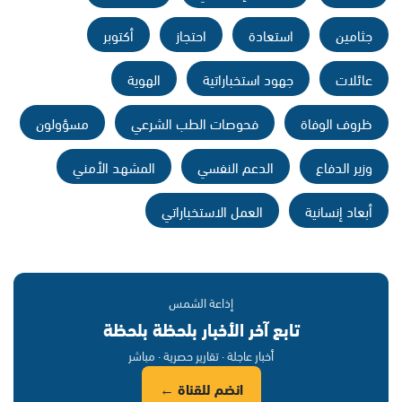
جثامين
استعادة
احتجاز
أكتوبر
عائلات
جهود استخباراتية
الهوية
ظروف الوفاة
فحوصات الطب الشرعي
مسؤولون
وزير الدفاع
الدعم النفسي
المشهد الأمني
أبعاد إنسانية
العمل الاستخباراتي
إذاعة الشمس
تابع آخر الأخبار بلحظة بلحظة
أخبار عاجلة · تقارير حصرية · مباشر
انضم للقناة ←