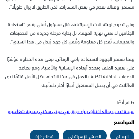
مستمر، وهناك تقدم في بعض المسارات، لكن الطريق لا يزال طويلًا".
وفي تصريح لهيئة البث الإسرائيلية، قال مسؤول أمني رفيع: "استعادة
الجثامين لا تعني نهاية المهمة، بل بداية مرحلة جديدة من التحقيقات
والتقييمات، نُقدر كل معلومة ونُثمن كل جهد يُبذل في هذا السياق".
بينما تستمر الجهود لاستعادة باقي الرهائن، تبقى هذه الخطوة مؤشرًا
على تعقيد الملف وتعدد أبعاده الإنسانية والأمنية، ومع تصاعد
الدعوات الداخلية لتكثيف العمل في هذا الاتجاه، يظل الأمل قائمًا لدى
العائلات في أن يحمل المستقبل أخبارًا أكثر طمأنينة.
طالع أيضًا:
سيدة تصاب بحالة اختناق جراء حريق في مبنى سكني بمدينة شفاعمرو
المواضيع
الرهائن
الجيش الإسرائيلي
قطاع غزة