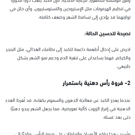
في تنظيم الهرمونات مثل الإستروجين والتستوستيرون، وأي خلل في
توازنهما قد يؤدي إلى تساقط الشعر وضعف كثافته.
نصيحة لتحسين الحالة:
احرص على إدخال أطعمة داعمة للكبد إلى نظامك الغذائي، مثل البنجر
والكركم، فهما يساعدان على تنقية الدم ودعم نمو الشعر بشكل
طبيعي.
2- فروة رأس دهنية باستمرار
عندما يعجز الكبد عن معالجة الدهون والسموم بكفاءة، قد تُفرط الغدد
الدهنية في إفراز الزيوت كآلية تعويضية، مما يجعل الشعر يبدو دهنيًا
حتى بعد غسله.
ويُسبب هذا تراكم الأوساخ والملوثات على فروة الرأس، مؤديًا إلى