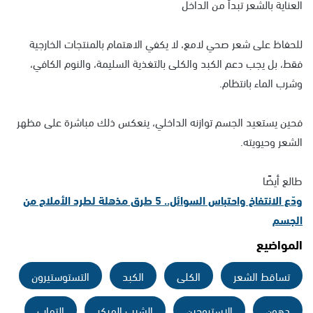
العناية بالشعر تبدأ من الداخل
للحفاظ على شعر صحي لامع، لا يكفي الاهتمام بالمنتجات الخارجية
فقط، بل يجب دعم الكبد والكلى بالتغذية السليمة، والنوم الكافي،
وشرب الماء بانتظام.
فحين يستعيد الجسم توازنه الداخلي، ينعكس ذلك مباشرة على مظهر
الشعر وحيويته.
طالع أيضًا
ودّع الانتفاخ واحتباس السوائل.. 5 طرق مذهلة لطرد الأملاح من
الجسم
المواضيع
تساقط الشعر
الكلى
الكبد
التستوستيرون
دهون
الإستروجين
الشيب المبكر
التهاب