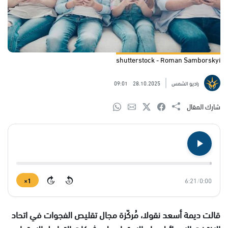
shutterstock - Roman Samborskyi
راديو الشمس
28.10.2025
09:01
شارك المقال
1×
6:21
/
0:00
15
15
قالت ديمة أسعد نقولا، مُركّزة مجال تقليص الفجوات في اتحاد