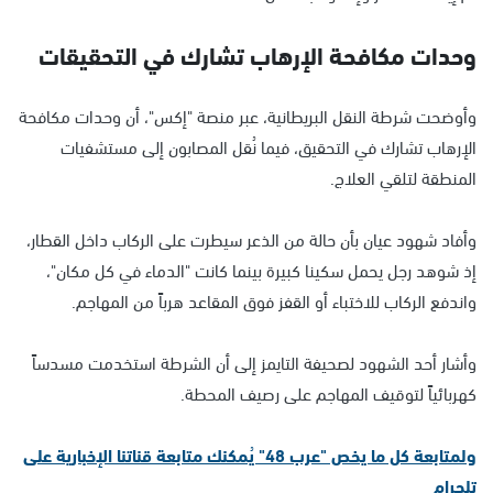
وحدات مكافحة الإرهاب تشارك في التحقيقات
وأوضحت شرطة النقل البريطانية، عبر منصة "إكس"، أن وحدات مكافحة
الإرهاب تشارك في التحقيق، فيما نُقل المصابون إلى مستشفيات
المنطقة لتلقي العلاج.
وأفاد شهود عيان بأن حالة من الذعر سيطرت على الركاب داخل القطار،
إذ شوهد رجل يحمل سكينا كبيرة بينما كانت "الدماء في كل مكان"،
واندفع الركاب للاختباء أو القفز فوق المقاعد هرباً من المهاجم.
وأشار أحد الشهود لصحيفة التايمز إلى أن الشرطة استخدمت مسدساً
كهربائياً لتوقيف المهاجم على رصيف المحطة.
ولمتابعة كل ما يخص "عرب 48" يُمكنك متابعة قناتنا الإخبارية على
تلجرام