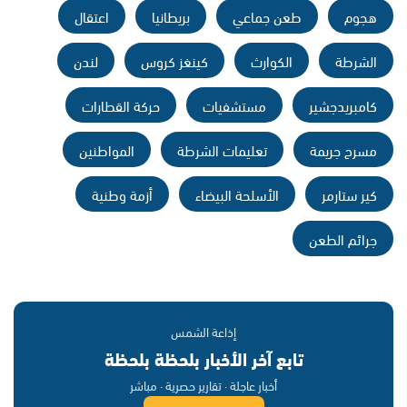
هجوم
طعن جماعي
بريطانيا
اعتقال
الشرطة
الكوارث
كينغز كروس
لندن
كامبريدجشير
مستشفيات
حركة القطارات
مسرح جريمة
تعليمات الشرطة
المواطنين
كير ستارمر
الأسلحة البيضاء
أزمة وطنية
جرائم الطعن
إذاعة الشمس
تابع آخر الأخبار بلحظة بلحظة
أخبار عاجلة · تقارير حصرية · مباشر