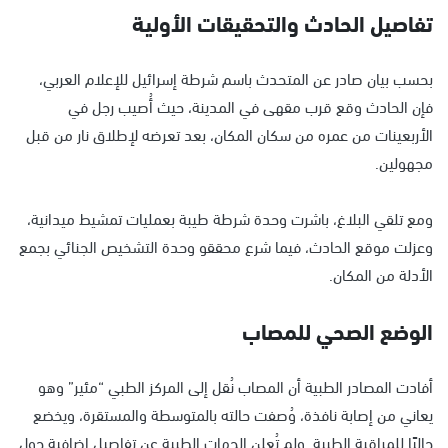
تفاصيل الحادث والتحقيقات الأولية
بحسب بيان صادر عن المتحدث باسم شرطة إسرائيل للإعلام العربي،
فإن الحادث وقع قرب مقهى في المدينة، حيث أُصيب رجل في
الأربعينات من عمره من سكان المكان، بعد تعرضه لإطلاق نار من قبل
مجهولين.
ومع تلقي البلاغ، باشرت وحدة شرطة طيبة بعمليات تمشيط ميدانية،
وعزلت موقع الحادث، فيما شرع محققو وحدة التشخيص الجنائي بجمع
الأدلة من المكان.
الوضع الصحي للمصاب
أفادت المصادر الطبية أن المصاب نُقل إلى المركز الطبي “مئير” وهو
يعاني من إصابة نافذة، وُصفت حالته بالمتوسطة والمستقرة، ويخضع
حاليًا للمراقبة الطبية. ولم تُعلن الجهات الطبية عن تفاصيل إضافية حول