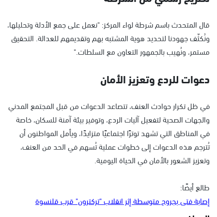
قال المتحدث باسم شرطة لواء المركز: "نعمل على جمع الأدلة وتحليلها،
ونُكثّف جهودنا لتحديد هوية المشتبه بهم وتقديمهم للعدالة. التحقيق
مستمر، ونُهيب بالجمهور التعاون مع السلطات."
دعوات للردع وتعزيز الأمان
في ظل تكرار حوادث العنف، تتصاعد الدعوات من قبل المجتمع المدني
والجهات الصحية لتفعيل آليات الردع، وتوفير بيئة آمنة للسكان، خاصة
في المناطق التي تشهد توترًا اجتماعيًا متزايدًا، ويأمل المواطنون أن
تُترجم هذه الدعوات إلى خطوات عملية تُسهم في الحد من العنف،
وتعزيز الشعور بالأمان في الحياة اليومية.
طالع أيضًا:
إصابة فتى بجروح متوسطة إثر انقلاب "تركترون" قرب قلنسوة