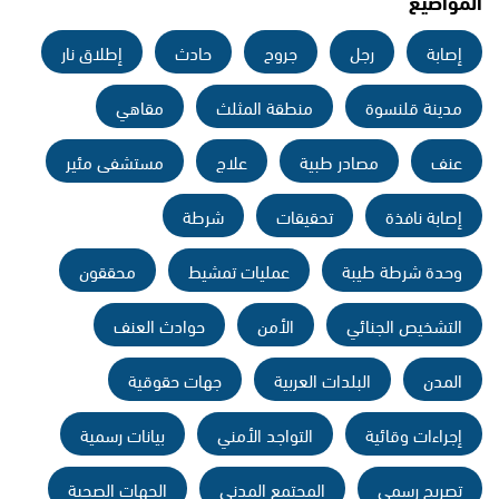
المواضيع
إصابة
رجل
جروح
حادث
إطلاق نار
مدينة قلنسوة
منطقة المثلث
مقاهي
عنف
مصادر طبية
علاج
مستشفى مئير
إصابة نافذة
تحقيقات
شرطة
وحدة شرطة طيبة
عمليات تمشيط
محققون
التشخيص الجنائي
الأمن
حوادث العنف
المدن
البلدات العربية
جهات حقوقية
إجراءات وقائية
التواجد الأمني
بيانات رسمية
تصريح رسمي
المجتمع المدني
الجهات الصحية