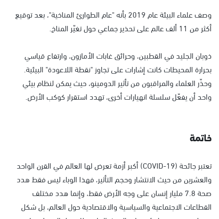
وصف علماء البيئة عام 2019 بأنه "عام الطوارئ المناخية"، بعد توقيع
أكثر من 11 ألف عالم على تحذير جماعي حول تغيّر المناخ.
ذوبان الجليد في القطبين، وحرائق غابات الأمازون، وارتفاع قياسي
بحرارة المحيطات كانت إشارات على تجاوز "نقطة اللاعودة" البيئية.
وحذّر العلماء والمراقبون من تأثير الدومينو، حيث يمكن لنظام بيئي
واحد أن يفعّل سلسلة انهيارات أخرى، تهدد استقرار كوكب الأرض.
خاتمة
تعتبر جائحة (COVID-19) أكبر أزمة تعرض لها العالم في القرن الواحد
والعشرين من حيث الانتشار وحجم التأثير، فهذا الوباء ليس فقط هدد
صحة 7.8 مليار إنسان على وجه الأرض فقط، وإنما هدد مختلف
القطاعات الاجتماعية والسياسية والاقتصادية حول العالم، بل شكل