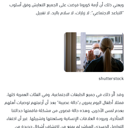
ويعني ذلك أن أزمة كورونا فرضت على الجميع التعايش وفق أسلوب
"التباعد الاجتماعي": لا زيارات، لا سلام باليد، لا تقبيل.
shutterstock
وقد أثّر ذلك في جميع الطبقات الاجتماعية، وفي الفئات العمرية كلها،
فمثلا أطفال اليوم يمرون بـ"حالة عصيبة" بعد أن أرعبتهم توصيات أهلهم
بعدم لمس الآخرين، وهذه حالة قصوى من مشكلة فاقمتها حداثتنا
المتأخرة، وبرودة العلاقات الإنسانية وسلعنتها وتشييئها. غير أن اختفاء
التواصل الجسدي المباشر لم يمنع من اكتشاف أشكال جديدة من