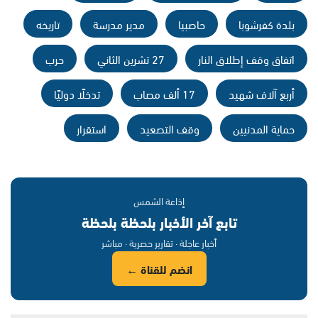
بلدة كفرشوبا
حاصبيا
مدير مدرسة
تاريخه
اتفاق وقف إطلاق النار
27 تشرين الثاني
حرب
أربع آلاف شهيد
17 ألف مصاب
تدخلًا دوليًا
حماية المدنيين
وقف التصعيد
استقرار
إذاعة الشمس
تابع آخر الأخبار بلحظة بلحظة
أخبار عاجلة · تقارير حصرية · مباشر
انضم للقناة ←