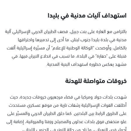
استهداف آليات مدنية في بليدا
بالتزامن مع الغارة على بنت جبيل، قصف الطيران الحربي الإسرائيلي آلية
مدنية في بلدة بليدا جنوب لبنان، ما أدى إلى تدميرها واحتراقها
بالكامل، وأوضحت "الوكالة الوطنية للإعلام" أن مسيّرة إسرائيلية ألقت
قنبلة على "حفارة" في البلدة، ما تسبب في اندلاع النيران فيها، في
مشهد يعكس خطورة استهداف البنية المدنية.
خروقات متواصلة للهدنة
شهدت بلدات حولا ومركبا في قضاء مرجعيون خروقات جديدة، حيث
أطلقت القوات الإسرائيلية رشقات نارية من موقع عسكري مستحدث
على الطريق الرابط بين البلدتين. كما حلق الطيران الحربي والمسيّر على
علو منخفض فوق بلدات عدلون والمصيلح وزفتا والمروانية، إضافة إلى
أجواء قرى الزهراني، ما زاد من حالة التوتر في الجنوب اللبناني.