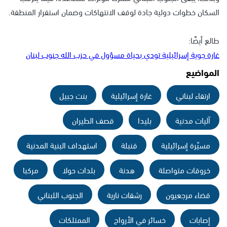
السكان خطوات دولية جادة لوقف الانتهاكات وضمان استقرار المنطقة.
طالع أيضًا:
غارة جوية إسرائيلية تودي بحياة مسؤول في حزب الله جنوب لبنان
المواضيع
ارتقاء لبناني
غارة إسرائيلية
بنت جبيل
آليات مدنية
بليدا
قصف الطيران
مسيّرة إسرائيلية
قنبلة
استهداف البنية المدنية
خروقات متواصلة
هدنة
بلدات حولا
مركبا
قضاء مرجعيون
رشقات نارية
الجنوب اللبناني
إصابات
خسائر في الأرواح
الممتلكات