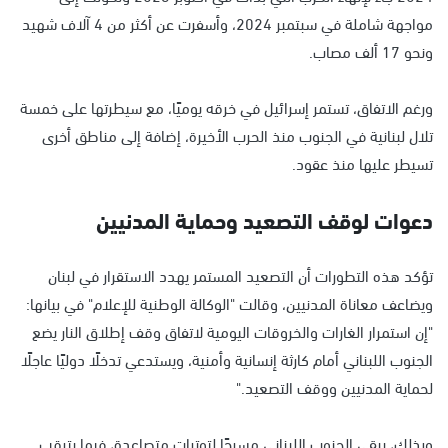
مواجهة شاملة في سبتمبر 2024، وأسفرت عن أكثر من 4 آلاف شهيد
ونحو 17 ألف مصاب.
ورغم الاتفاق، تستمر إسرائيل في خرقه يوميًا، مع سيطرتها على خمسة
تلال لبنانية في الجنوب منذ الحرب الأخيرة، إضافة إلى مناطق أخرى
تسيطر عليها منذ عقود.
دعوات لوقف التصعيد وحماية المدنيين
تؤكد هذه التطورات أن التصعيد المستمر يهدد الاستقرار في لبنان
ويضاعف معاناة المدنيين، وقالت "الوكالة الوطنية للإعلام" في بيانها:
"إن استمرار الغارات والخروقات اليومية لاتفاق وقف إطلاق النار يضع
الجنوب اللبناني أمام كارثة إنسانية وأمنية، ويستدعي تدخلًا دوليًا عاجلًا
لحماية المدنيين ووقف التصعيد."
وبذلك، يبقى الجنوب اللبناني مسرحًا لتوترات متصاعدة، فيما يترقب