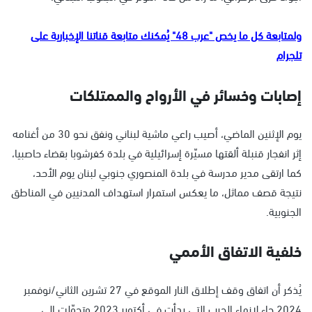
ولمتابعة كل ما يخص "عرب 48" يُمكنك متابعة قناتنا الإخبارية على
تلجرام
إصابات وخسائر في الأرواح والممتلكات
يوم الإثنين الماضي، أصيب راعي ماشية لبناني ونفق نحو 30 من أغنامه
إثر انفجار قنبلة ألقتها مسيّرة إسرائيلية في بلدة كفرشوبا بقضاء حاصبيا،
كما ارتقى مدير مدرسة في بلدة المنصوري جنوبي لبنان يوم الأحد،
نتيجة قصف مماثل، ما يعكس استمرار استهداف المدنيين في المناطق
الجنوبية.
خلفية الاتفاق الأممي
يُذكر أن اتفاق وقف إطلاق النار الموقع في 27 تشرين الثاني/نوفمبر
2024 جاء لإنهاء الحرب التي بدأت في أكتوبر 2023 وتحوّلت إلى