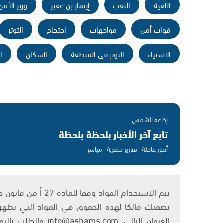
اللقية
النقب
إيتمار بن غفير
وزير الأم
قوات أمن
مواجهات
احتجاج
التوتر
الاستياء
التوتر في المنطقة
السكان
ا
إذاعة الشمس
تابع آخر الأخبار بلحظة بلحظة
أخبار عاجلة · تقارير حصرية · مباشر
بصفتك مالكًا لهذه الحقوق في المواد التي تظهر ع
العنوان التالي: om