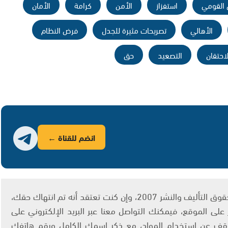
ن القومي
استفزاز
الأمن
كرامة
الأمان
الأهالي
تصريحات مثيرة للجدل
فرض النظام
لاحتقان
التصعيد
حق
انضم للقناة ←
يتم الاستخدام المواد وفقًا للمادة 27 أ من قانون حقوق التأليف والنشر 2007، وإن كنت تعتقد أنه تم انتهاك حقك،
لى الموقع، فيمكنك التواصل معنا عبر البريد الإلكتروني على
info@ashams.c والطلب بالتوقف عن استخدام المواد، مع ذكر اسمك الكامل ورقم هاتفك