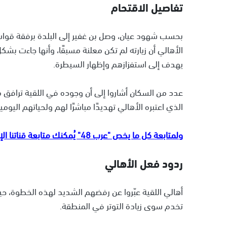
تفاصيل الاقتحام
بحسب شهود عيان، وصل بن غفير إلى البلدة برفقة قو
الأهالي أن زيارته لم تكن معلنة مسبقًا، وأنها جاءت بشكل
يهدف إلى استفزازهم وإظهار السيطرة.
عدد من السكان أشاروا إلى أن وجوده في اللقية ترافق م
الذي اعتبره الأهالي تهديدًا مباشرًا لهم ولحياتهم اليومية
ولمتابعة كل ما يخص "عرب 48" يُمكنك متابعة قناتنا الإخبارية على تلجرام
ردود فعل الأهالي
أهالي اللقية عبّروا عن رفضهم الشديد لهذه الخطوة، حي
تخدم سوى زيادة التوتر في المنطقة.