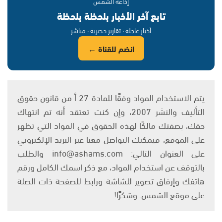
إذاعة الشمس
تابع آخر الأخبار بلحظة بلحظة
أخبار عاجلة · تقارير حصرية · مباشر
انضم للقناة ←
يتم الاستخدام المواد وفقًا للمادة 27 أ من قانون حقوق
التأليف والنشر 2007، وإن كنت تعتقد أنه تم انتهاك
حقك، بصفتك مالكًا لهذه الحقوق في المواد التي تظهر
على الموقع، فيمكنك التواصل معنا عبر البريد الإلكتروني
على العنوان التالي: info@ashams.com والطلب
بالتوقف عن استخدام المواد، مع ذكر اسمك الكامل ورقم
هاتفك وإرفاق تصوير للشاشة ورابط للصفحة ذات الصلة
على موقع الشمس. وشكرًا!