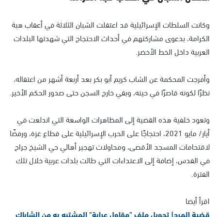
وكانت السلطات الإسرائيلية قد اعتقلت الشبان الثلاثة في أعقاب هبة
الكرامة، بدعوى مشاركتهم في أحداث الاحتجاج التي شهدتها البلدات
العربية داخل الخط الأخضر.
وأفرجت المحكمة عن الشاب كريم أبو بكر بعد أربعة أشهر من اعتقاله،
نظرًا لكونه قاصرًا في حينه، وبقي خارج السجن حتى صدور الحكم الأخير.
وتعود خلفية هذه القضية إلى المظاهرات الواسعة التي اندلعت في
أيار/ مايو 2021، احتجاجًا على الحرب الإسرائيلية على قطاع غزة، ورفضًا
لاقتحامات المسجد الأقصى، ومحاولات تهجير أهالي حي الشيخ جراح
في القدس، إضافة إلى الاعتداءات التي طالت بلدات عربية خلال تلك
الفترة.
اقرأ أيضا
قضية المرج| تحويل ملف "مقاول عرابة" المشتبه به من الشاباك