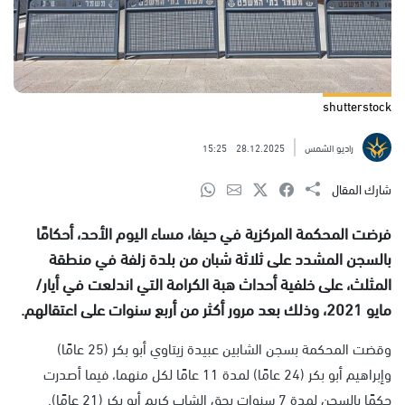
shutterstock
راديو الشمس
28.12.2025
15:25
شارك المقال
فرضت المحكمة المركزية في حيفا، مساء اليوم الأحد، أحكامًا
بالسجن المشدد على ثلاثة شبان من بلدة زلفة في منطقة
المثلث، على خلفية أحداث هبة الكرامة التي اندلعت في أيار/
مايو 2021، وذلك بعد مرور أكثر من أربع سنوات على اعتقالهم.
وقضت المحكمة بسجن الشابين عبيدة زيتاوي أبو بكر (25 عامًا)
وإبراهيم أبو بكر (24 عامًا) لمدة 11 عامًا لكل منهما، فيما أصدرت
حكمًا بالسجن لمدة 7 سنوات بحق الشاب كريم أبو بكر (21 عامًا).