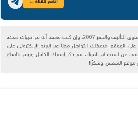
انضم للقناة ←
يتم الاستخدام المواد وفقًا للمادة 27 أ من قانون حقوق التأليف والنشر 2007، وإن كنت تعتقد أنه تم انتهاك حقك،
لى الموقع، فيمكنك التواصل معنا عبر البريد الإلكتروني على
info@ashams.c والطلب بالتوقف عن استخدام المواد، مع ذكر اسمك الكامل ورقم هاتفك
ى موقع الشمس. وشكرًا!