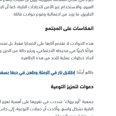
المرور، والاستخدام غير الآمن للدراجات النارية، كما أن
الطريق، ما يزيد من احتمالية وقوع حوادث قاتلة.
انعكاسات على المجتمع
هذه الحوادث لا تقتصر آثارها على الضحايا فقط، بل ت
فراغًا كبيرًا في محيطه الاجتماعي، ويثير حالة من الحزن 
اتخاذ خطوات عملية للحد من هذه الظاهرة.
طالع أيضًا:
إطلاق نار في الرملة وطعن في حيفا يسفرا
دعوات لتعزيز التوعية
جمعية "أور يروك" شددت في تقريرها على أهمية تعزيز ال
النارية بشكل واسع، وأكدت أن حملات التوعية، إلى جانب
في تقليل عدد الضحايا.