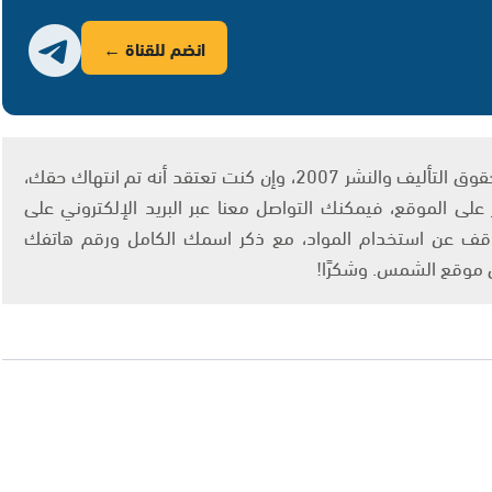
انضم للقناة ←
يتم الاستخدام المواد وفقًا للمادة 27 أ من قانون حقوق التأليف والنشر 2007، وإن كنت تعتقد أنه تم انتهاك حقك،
لى الموقع، فيمكنك التواصل معنا عبر البريد الإلكتروني على
info@ashams.c والطلب بالتوقف عن استخدام المواد، مع ذكر اسمك الكامل ورقم هاتفك
ى موقع الشمس. وشكرًا!