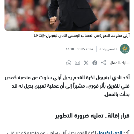
آرني سلوت، الصورةمن الحساب الرسمي لنادي ليفربول-@LFC
الشمس رياضة
30.05.2026
16:38
شارك المقال
أكد نادي ليفربول لكرة القدم رحيل آرني سلوت عن منصبه كمدير
فني للفريق بأثر فوري، مشيراً إلى أن عملية تعيين بديل له قد
بدأت بالفعل.
قرار إقالة.. تمليه ضرورة التطوير
أكد
نادي ليفربول
لكرة القدم رحيل آرني سلوت عن منصبه كمدير فني