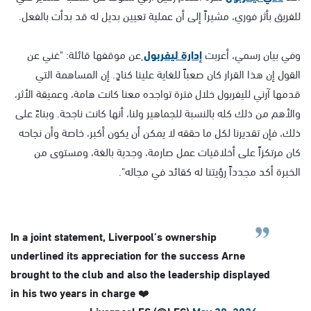
للفريق بأثر فوري، مشيراً إلى أن عملية تعيين بديل له قد بدأت بالفعل.
وفي بيان رسمي، أعربت
إدارة ليفربول
عن موقفها قائلة: "غني عن
القول إن هذا القرار كان صعباً للغاية علينا كنادٍ. إن المساهمة التي
قدمها آرني لليفربول خلال فترة تواجده معنا كانت هامة، وعميقة الأثر،
والأهم من ذلك كله بالنسبة للجماهير ولنا، أنها كانت ناجحة. وبناءً على
ذلك، فإن تقديرنا لكل ما حققه لا يمكن أن يكون أكبر، خاصة وأن نجاحه
كان مرتكزاً على أخلاقيات عمل صارمة، وجدية بالغة، ومستوى من
الخبرة أكد مجدداً رؤيتنا له كقائد في مجاله".
In a joint statement, Liverpool’s ownership
underlined its appreciation for the success Arne
brought to the club and also the leadership displayed
in his two years in charge ❤️
May 30, 2026
— Liverpool FC (@LFC)