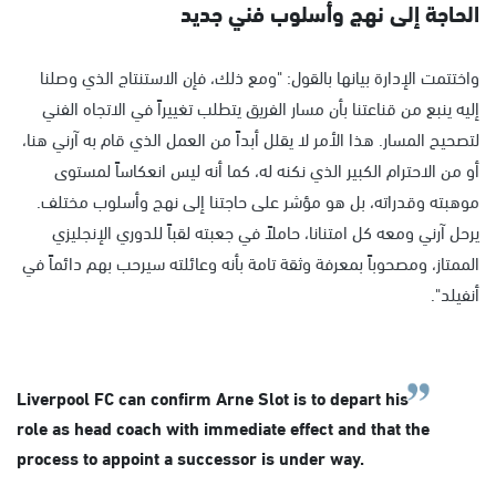
الحاجة إلى نهج وأسلوب فني جديد
واختتمت الإدارة بيانها بالقول: "ومع ذلك، فإن الاستنتاج الذي وصلنا
إليه ينبع من قناعتنا بأن مسار الفريق يتطلب تغييراً في الاتجاه الفني
لتصحيح المسار. هذا الأمر لا يقلل أبداً من العمل الذي قام به آرني هنا،
أو من الاحترام الكبير الذي نكنه له، كما أنه ليس انعكاساً لمستوى
موهبته وقدراته، بل هو مؤشر على حاجتنا إلى نهج وأسلوب مختلف.
يرحل آرني ومعه كل امتنانا، حاملاً في جعبته لقباً للدوري الإنجليزي
الممتاز، ومصحوباً بمعرفة وثقة تامة بأنه وعائلته سيرحب بهم دائماً في
أنفيلد".
Liverpool FC can confirm Arne Slot is to depart his
role as head coach with immediate effect and that the
process to appoint a successor is under way.