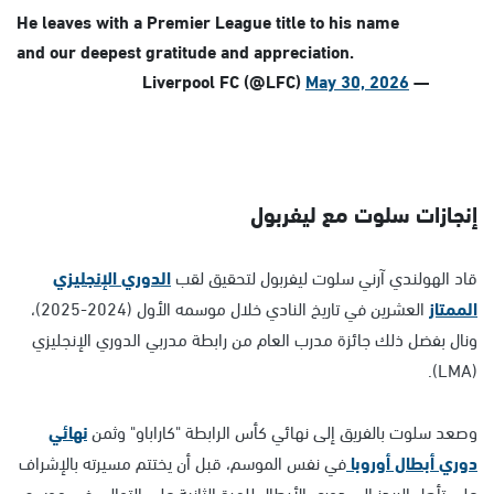
He leaves with a Premier League title to his name
and our deepest gratitude and appreciation.
May 30, 2026
— Liverpool FC (@LFC)
إنجازات سلوت مع ليفربول
قاد الهولندي آرني سلوت ليفربول لتحقيق لقب
الدوري الإنجليزي
الممتاز
العشرين في تاريخ النادي خلال موسمه الأول (2024-2025)،
ونال بفضل ذلك جائزة مدرب العام من رابطة مدربي الدوري الإنجليزي
(LMA).
وصعد سلوت بالفريق إلى نهائي كأس الرابطة "كاراباو" وثمن
نهائي
دوري أبطال أوروبا
في نفس الموسم، قبل أن يختتم مسيرته بالإشراف
على تأهل الريدز إلى دوري الأبطال للمرة الثانية على التوالي في موسم