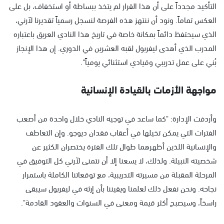
التأكيد مجدداً على أن هذا القرار لم يتخذ ببساطة أو استخفاف، بل على
العكس تماماً. ونود أن ننتهز هذه الفرصة لنسجل رسمياً تقديرنا لآرني،
الذي سيحتفظ دائماً بمكانة خاصة في تاريخ هذا النادي العريق باعتباره
المدرب الذي أهدى ليفربول لقبه العشرين في الدوري. إن هذا الإنجاز
بُني على عمل تدريبي وقيادي استثنائي يومياً".
مواجهة الأزمات بالقيادة الإنسانية
وأردفت الإدارة: "كما ساعد في توجيه النادي خلال واحدة من أصعب
الفترات التي يمكن تخيلها في أعقاب فقدان ديوجو. وإن التعاطف
والإنسانية اللذين أظهرهما طوال تلك الفترة يختصران الكثير عن
شخصيته النبيلة. ولذلك، لا يسعنا إلا أن نتمنى لآرني كل التوفيق في
المرحلة المقبلة من مسيرته التدريبية، مع توقعاتنا الكاملة باستمرار
نجاحه. ونحن نفعل ذلك لعلمنا ويقيننا بأن إرثه في ليفربول سيبقى
راسخاً، وسيصبح أكثر قيمة ومعنى في السنوات والعقود القادمة".