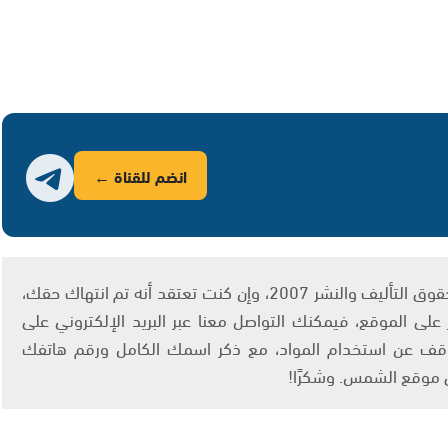
انضم للقناة ←
يتم الاستخدام المواد وفقًا للمادة 27 أ من قانون حقوق التأليف والنشر 2007، وإن كنت تعتقد أنه تم انتهاك حقك،
لى الموقع، فيمكنك التواصل معنا عبر البريد الإلكتروني على
info@ashams.c والطلب بالتوقف عن استخدام المواد، مع ذكر اسمك الكامل ورقم هاتفك
ى موقع الشمس. وشكرًا!