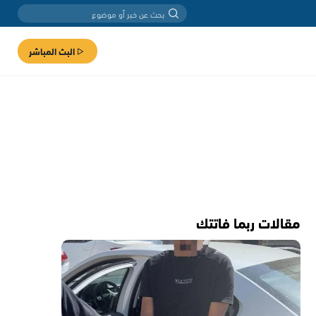
البث المباشر
مقالات ربما فاتتك