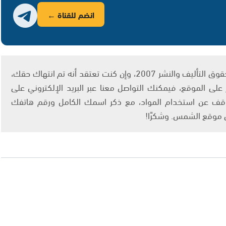
انضم للقناة ←
يتم الاستخدام المواد وفقًا للمادة 27 أ من قانون حقوق التأليف والنشر 2007، وإن كنت تعتقد أنه تم انتهاك حقك،
لى الموقع، فيمكنك التواصل معنا عبر البريد الإلكتروني على
info@ashams.c والطلب بالتوقف عن استخدام المواد، مع ذكر اسمك الكامل ورقم هاتفك
ى موقع الشمس. وشكرًا!