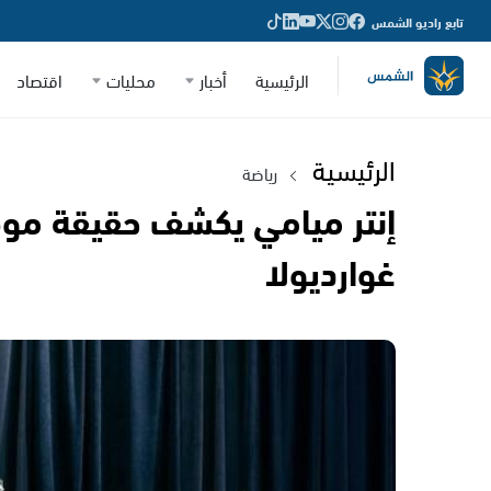
تابع راديو الشمس
الرئيسية
أخبار
محليات
اقتصاد
الرئيسية
رياضة
إنتر ميامي يكشف حقيقة موق
غوارديولا