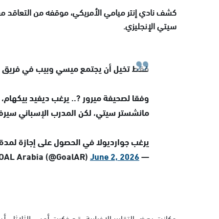
كشف نادي إنتر ميامي الأمريكي، موقفه من التعاقد مع 
سيتي الإنجليزي.
فقط تخيل أن يجتمع ميسي وبيب في فريق و
وفقا لصحيفة ميرور ?️.. يرغب ديفيد بيكهام، ف
مانشستر سيتي، لكن المدرب الإسباني سيرفض
يرغب جوارديولا في الحصول على إجازة لمد
June 2, 2026
— GOAL Arabia (@GoalAR)
وكانت بعض التقارير الإخبارية، قد ذكرت أمس الثلاثاء، أ