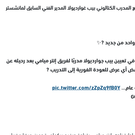
المدرب الكتالوني بيب غوارديولا المدير الفني السابق لمانشستر
احد من جديد ?✨
ي تعيين بيب جوارديولا مدربًا لفريق إنتر ميامي بعد رحيله عن
 أي عرض للعودة الفورية إلى التدريب ?
ة عام…
pic.twitter.com/zZpZq9fB0Y
ن إدارة نادي إنتر ميامي بقيادة ديفيد بيكهام، قدمت عرضا مغريا