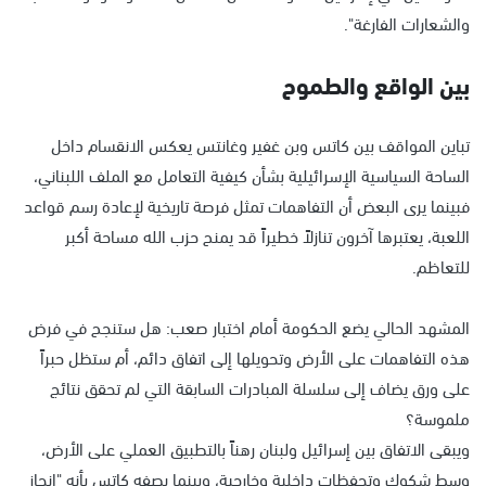
والشعارات الفارغة".
بين الواقع والطموح
تباين المواقف بين كاتس وبن غفير وغانتس يعكس الانقسام داخل
الساحة السياسية الإسرائيلية بشأن كيفية التعامل مع الملف اللبناني،
فبينما يرى البعض أن التفاهمات تمثل فرصة تاريخية لإعادة رسم قواعد
اللعبة، يعتبرها آخرون تنازلاً خطيراً قد يمنح حزب الله مساحة أكبر
للتعاظم.
المشهد الحالي يضع الحكومة أمام اختبار صعب: هل ستنجح في فرض
هذه التفاهمات على الأرض وتحويلها إلى اتفاق دائم، أم ستظل حبراً
على ورق يضاف إلى سلسلة المبادرات السابقة التي لم تحقق نتائج
ملموسة؟
ويبقى الاتفاق بين إسرائيل ولبنان رهناً بالتطبيق العملي على الأرض،
وسط شكوك وتحفظات داخلية وخارجية، وبينما يصفه كاتس بأنه "إنجاز