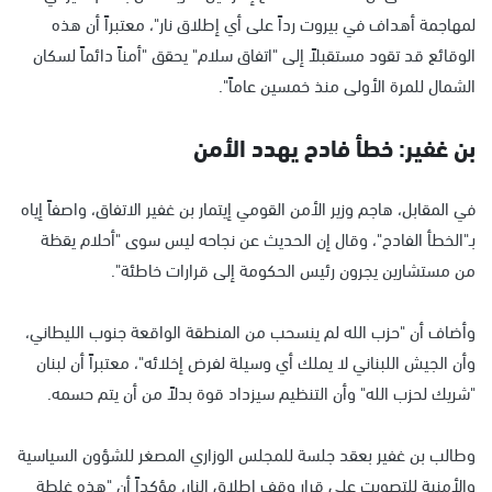
لمهاجمة أهداف في بيروت رداً على أي إطلاق نار"، معتبراً أن هذه
الوقائع قد تقود مستقبلاً إلى "اتفاق سلام" يحقق "أمناً دائماً لسكان
الشمال للمرة الأولى منذ خمسين عاماً".
بن غفير: خطأ فادح يهدد الأمن
في المقابل، هاجم وزير الأمن القومي إيتمار بن غفير الاتفاق، واصفاً إياه
بـ"الخطأ الفادح"، وقال إن الحديث عن نجاحه ليس سوى "أحلام يقظة
من مستشارين يجرون رئيس الحكومة إلى قرارات خاطئة".
وأضاف أن "حزب الله لم ينسحب من المنطقة الواقعة جنوب الليطاني،
وأن الجيش اللبناني لا يملك أي وسيلة لفرض إخلائه"، معتبراً أن لبنان
"شريك لحزب الله" وأن التنظيم سيزداد قوة بدلاً من أن يتم حسمه.
وطالب بن غفير بعقد جلسة للمجلس الوزاري المصغر للشؤون السياسية
والأمنية للتصويت على قرار وقف إطلاق النار، مؤكداً أن "هذه غلطة