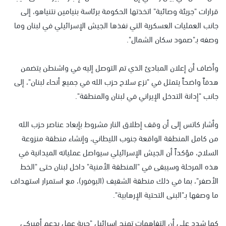
قرارات "جريئة وصائبة" اتخذتها الحكومة برئاسة بنيامين نتنياهو، إلى
جانب العمليات العسكرية التي نفذها الجيش الإسرائيلي في لبنان وما
وصفه بـ"صمود سكان الشمال".
وأضاف أن إعلان المبادئ الذي تم التوصل إليه في واشنطن يتضمن
هدفاً واضحاً يتمثل في "نزع سلاح حزب الله في جميع أنحاء لبنان"، إلى
جانب "إدانة التدخل الإيراني في لبنان والمنطقة".
وأشار كاتس إلى أن وقف إطلاق النار مشروط بإبعاد عناصر حزب الله
من كامل المنطقة الواقعة جنوب الليطاني، وإنشاء منطقة منزوعة
السلاح، مؤكداً أن الجيش الإسرائيلي سيواصل عملياته الميدانية في
هذه المرحلة وسيبقى في "المنطقة الأمنية" داخل لبنان حتى "الخط
الأصفر"، بما في ذلك منطقة الشقيف (البوفور)، مع استمرار استهداف
ما وصفها بـ"البنى التحتية الإرهابية".
كما شدد على أن التفاهمات تمنح إسرائيل "حرية عمل بدعم أميركي