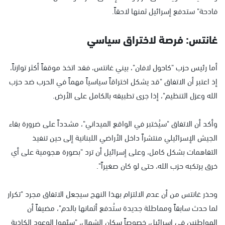
فادحة" ستدفع إسرائيل ثمنها لاحقاً.
غانتس: فرصة لاختراق سياسي
أما رئيس حزب "كاحول لافان"، بيني غانتس، فقد اتخذ موقفاً أكثر توازناً،
إذ اعتبر أن الاتفاق "قد يشكل اختراقاً سياسياً مهماً في الحرب ضد حزب
الله وعزل التنظيم"، إذا جرى تطبيقه بالكامل على الأرض.
وأكد أن الاتفاق "سيُختبر في الواقع الميداني"، مشدداً على ضرورة بقاء
الجيش الإسرائيلي منتشراً داخل الأراضي اللبنانية إلى حين تنفيذ
التفاهمات بشكل كامل، وعلى إسرائيل أن ترد "بصورة هجومية على أي
خرق يرتكبه حزب الله، حتى لو كان صغيراً".
وحذر غانتس من أن عدم الالتزام بهذا النهج سيجعل الاتفاق مجرد "تكرار
لما حدث سابقاً ومماطلة جديدة ستُدفع أثمانها بالدم"، مضيفاً أن
المواطنين في إسرائيل، خصوصاً سكان الشمال، "سئموا الوعود الكاذبة