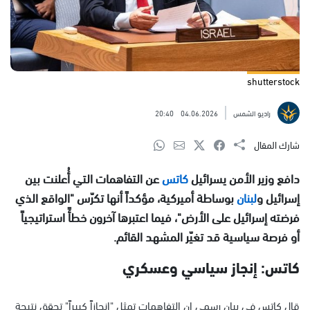
shutterstock
راديو الشمس
04.06.2026
20:40
شارك المقال
دافع وزير الأمن يسرائيل
كاتس
عن التفاهمات التي أُعلنت بين
إسرائيل و
لبنان
بوساطة أميركية، مؤكداً أنها تكرّس "الواقع الذي
فرضته إسرائيل على الأرض"، فيما اعتبرها آخرون خطأً استراتيجياً
أو فرصة سياسية قد تغيّر المشهد القائم.
كاتس: إنجاز سياسي وعسكري
قال كاتس في بيان رسمي إن التفاهمات تمثل "إنجازاً كبيراً" تحقق نتيجة