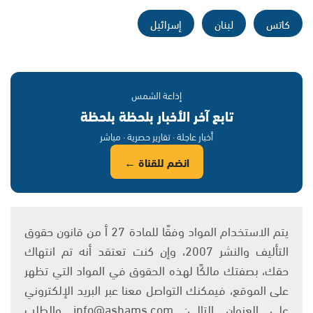
كاتس
لبنان
إسرائيل
إذاعة الشمس
تابع آخر الأخبار بلحظة بلحظة
أخبار عاجلة · تقارير حصرية · مباشر
انضم للقناة ←
يتم الاستخدام المواد وفقًا للمادة 27 أ من قانون حقوق
التأليف والنشر 2007، وإن كنت تعتقد أنه تم انتهاك
حقك، بصفتك مالكًا لهذه الحقوق في المواد التي تظهر
على الموقع، فيمكنك التواصل معنا عبر البريد الإلكتروني
على العنوان التالي: info@ashams.com والطلب