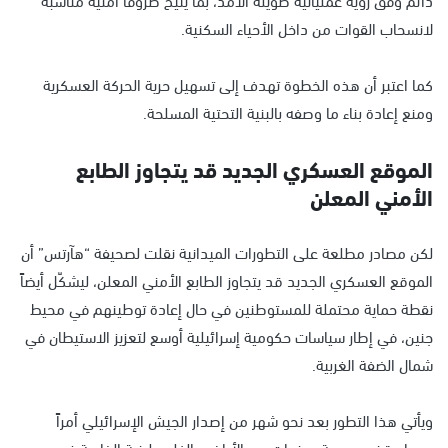
لانسحاب القوات من داخل الأحياء السكنية.
كما اعتبر أن هذه الخطوة تهدف إلى تسهيل حرية الحركة العسكرية
ومنع إعادة بناء ما وصفه بالبنية التحتية المسلحة.
الموقع العسكري الجديد قد يتجاوز الطابع
الأمني المعلن
لكن مصادر مطلعة على التطورات الميدانية نقلت لصحيفة “هآرتس” أن
الموقع العسكري الجديد قد يتجاوز الطابع الأمني المعلن، ليشكّل أيضاً
نقطة حماية محتملة للمستوطنين في حال إعادة توطينهم في محيط
جنين، في إطار سياسات حكومية إسرائيلية أوسع لتعزيز الاستيطان في
شمال الضفة الغربية.
ويأتي هذا التطور بعد نحو شهر من إصدار الجيش الإسرائيلي أمراً
بمصادرة نحو سبعة دونمات من الأراضي الفلسطينية الخاصة في