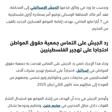
وبحسب ما ورد في وثائق قدمها
الجيش الإسرائيلي
إلى المحكمة،
فقد أقر قائد المنطقة الوسطى توقيع أمر بمصادرة أراضٍ فلسطينية
في 7 أيار/مايو الماضي، بهدف إقامة الموقع العسكري الجديد بالقرب
من المخيم.
رد الجيش على التماس جمعية حقوق المواطن
احتجاجا على تهجير الفلسطينيين
وجاء هذا الإجراء ضمن رد الجيش على التماس تقدمت به جمعية حقوق
المواطن في
إسرائيل
، احتجاجاً على استمرار تهجير عشرات آلاف
الفلسطينيين من مخيمات جنين وطولكرم ونور شمس، ومنعهم من
العودة إلى منازلهم منذ كانون الثاني/يناير 2025.
وأوضح الجيش في رده أن الهدف من إنشاء الموقع هو استبدال انتشار
القوات داخل منازل المدنيين في
مخيم جنين
، وتنظيم وجودها بشكل
دائم وفق رؤية عملياتية طويلة الأمد، بما يتيح ظروفاً أمنية مناسبة