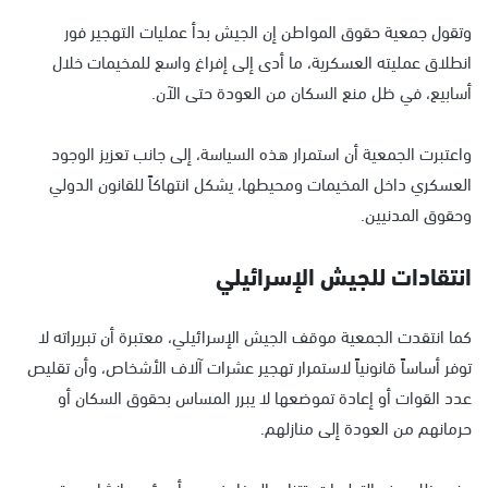
وتقول جمعية حقوق المواطن إن الجيش بدأ عمليات التهجير فور
انطلاق عمليته العسكرية، ما أدى إلى إفراغ واسع للمخيمات خلال
أسابيع، في ظل منع السكان من العودة حتى الآن.
واعتبرت الجمعية أن استمرار هذه السياسة، إلى جانب تعزيز الوجود
العسكري داخل المخيمات ومحيطها، يشكل انتهاكاً للقانون الدولي
وحقوق المدنيين.
انتقادات للجيش الإسرائيلي
كما انتقدت الجمعية موقف الجيش الإسرائيلي، معتبرة أن تبريراته لا
توفر أساساً قانونياً لاستمرار تهجير عشرات آلاف الأشخاص، وأن تقليص
عدد القوات أو إعادة تموضعها لا يبرر المساس بحقوق السكان أو
حرمانهم من العودة إلى منازلهم.
وفي ظل هذه التطورات، تتزايد المخاوف من أن يؤدي إنشاء موقع