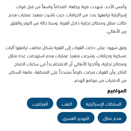
وأمس الأحد، شهدت قرية برطعة، اقتحاماً واسعاً من قبل قوات
إسرائيلية ترافقها عدد من الجرافات، حيث باشرت بتنفيذ عمليات هدم
طالت منازل ومصالح تجارية داخل القرية، وسط حالة من التوتر والقلق
بين الأهالي.
وفق شهود عيان، دخلت القوات إلى القرية بشكل مكثف، ترافقها آليات
عسكرية وجرافات، وشرعت بتنفيذ عمليات هدم استهدفت عدة منازل
ومصالح تجارية، وأكدوا الأهالي أن الاقتحام بدأ في ساعات الصباح
الباكر، وأن القوات فرضت طوقاً مشدداً على المنطقة، مانعة السكان
من الاقتراب من مواقع الهدم.
المواضيع
السلطات الإسرائيلية
النقب
العراقيب
هدم منازل
التهجير القسري