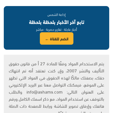
إذاعة الشمس
تابع آخر الأخبار بلحظة بلحظة
أخبار عاجلة · تقارير حصرية · مباشر
انضم للقناة ←
يتم الاستخدام المواد وفقًا للمادة 27 أ من قانون حقوق
التأليف والنشر 2007، وإن كنت تعتقد أنه تم انتهاك
حقك، بصفتك مالكًا لهذه الحقوق في المواد التي تظهر
على الموقع، فيمكنك التواصل معنا عبر البريد الإلكتروني
على العنوان التالي: info@ashams.com والطلب
بالتوقف عن استخدام المواد، مع ذكر اسمك الكامل ورقم
هاتفك وإرفاق تصوير للشاشة ورابط للصفحة ذات الصلة
على موقع الشمس. وشكرًا!