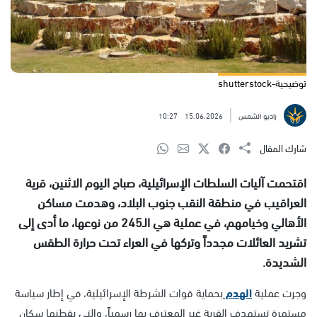
توضيحية-shutterstock
راديو الشمس
15.06.2026
10:27
شارك المقال
اقتحمت آليات السلطات الإسرائيلية، صباح اليوم الاثنين، قرية
العراقيب في منطقة النقب جنوب البلاد، وهدمت مساكن
الأهالي وخيامهم، في عملية هي الـ245 من نوعها، ما أدى إلى
تشريد العائلات مجدداً وتركها في العراء تحت حرارة الطقس
الشديدة.
وجرت عملية
الهدم
بحماية قوات الشرطة الإسرائيلية، في إطار سياسة
مستمرة تستهدف القرية غير المعترف بها رسمياً، والتي يقطنها سكان