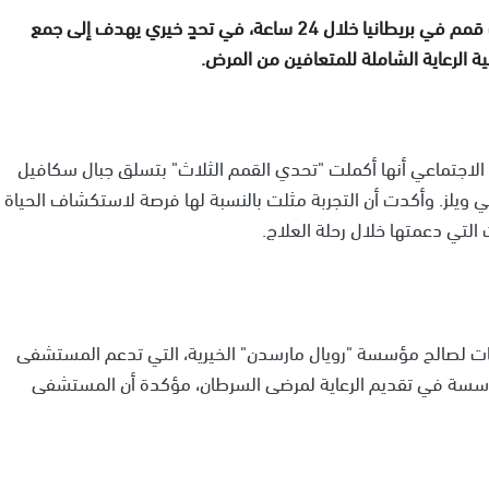
أعلنت كيت، أميرة ويلز، أنها نجحت في تسلق أعلى ثلاث قمم في بريطانيا خلال 24 ساعة، في تحدٍ خيري يهدف إلى جمع
 الرعاية الشاملة للمتعافين من المرض.
الاجتماعي أنها أكملت "تحدي القمم الثلاث" بتسلق جبال سكافيل
 ويلز. وأكدت أن التجربة مثلت بالنسبة لها فرصة لاستكشاف الحياة
لتي دعمتها خلال رحلة العلاج.
ات لصالح مؤسسة "رويال مارسدن" الخيرية، التي تدعم المستشفى
مؤسسة في تقديم الرعاية لمرضى السرطان، مؤكدة أن المستشفى