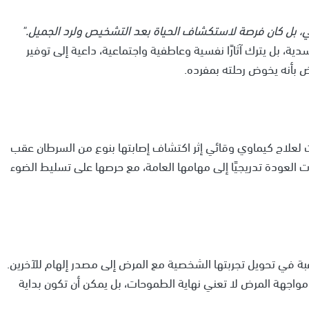
، بل كان فرصة لاستكشاف الحياة بعد التشخيص ولرد الجميل."
، بل يترك آثارًا نفسية وعاطفية واجتماعية، داعية إلى توفير
ض بأنه يخوض رحلته بمفرده.
ر 44 عامًا، كانت قد خضعت لعلاج كيماوي وقائي إثر اكتشاف إصابتها بنوع من السرطان عقب
2. ومنذ ذلك الحين، بدأت العودة تدريجيًا إلى مهامها العامة، مع حرصها على تسليط الضوء
ة في تحويل تجربتها الشخصية مع المرض إلى مصدر إلهام للآخرين.
الثلاث خلال 24 ساعة يُظهر أن مواجهة المرض لا تعني نهاية الطموحات، بل يمكن أن تكون بداية