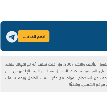
انضم للقناة ←
يتم الاستخدام المواد وفقًا للمادة 27 أ من قانون حقوق التأليف والنشر 2007، وإن كنت تعتقد أنه تم انتهاك حقك،
لى الموقع، فيمكنك التواصل معنا عبر البريد الإلكتروني على
info@ashams.c والطلب بالتوقف عن استخدام المواد، مع ذكر اسمك الكامل ورقم هاتفك
ى موقع الشمس. وشكرًا!