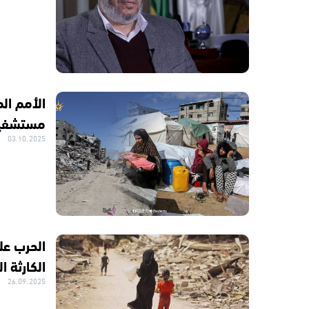
مستشفيات و36 مر
03.10.2025
الحرب عل
الكارثة ا
26.09.2025