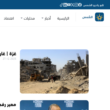
تابع راديو الشمس
الرئيسية
أخبار
محليات
اقتصاد
غزة | غا
27.12.2025
معبر رفح