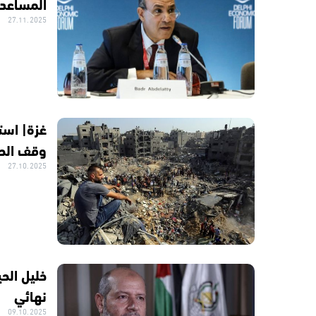
المساعدا
27.11.2025
غزة| است
وقف الح
27.10.2025
خليل الح
نهائي
09.10.2025