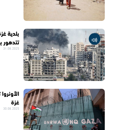
بلدية غزة
تتدهور 
31.08.2025
الأونروا
غزة
30.08.2025