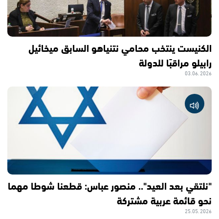
الكنيست ينتخب محامي نتنياهو السابق ميخائيل
رابيلو مراقبًا للدولة
03.06.2026
"نلتقي بعد العيد".. منصور عباس: قطعنا شوطا مهما
نحو قائمة عربية مشتركة
25.05.2026