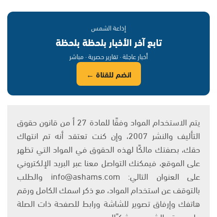
إذاعة الشمس
تابع آخر الأخبار بلحظة بلحظة
أخبار عاجلة · تقارير حصرية · مباشر
انضم للقناة ←
يتم الاستخدام المواد وفقًا للمادة 27 أ من قانون حقوق
التأليف والنشر 2007، وإن كنت تعتقد أنه تم انتهاك
حقك، بصفتك مالكًا لهذه الحقوق في المواد التي تظهر
على الموقع، فيمكنك التواصل معنا عبر البريد الإلكتروني
على العنوان التالي: info@ashams.com والطلب
بالتوقف عن استخدام المواد، مع ذكر اسمك الكامل ورقم
هاتفك وإرفاق تصوير للشاشة ورابط للصفحة ذات الصلة
على موقع الشمس. وشكرًا!