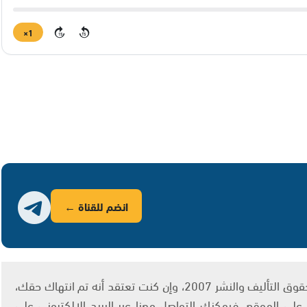
1×
15
15
انضم للقناة ←
يتم الاستخدام المواد وفقًا للمادة 27 أ من قانون حقوق التأليف والنشر 2007، وإن كنت تعتقد أنه تم انتهاك حقك،
لى الموقع، فيمكنك التواصل معنا عبر البريد الإلكتروني على