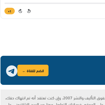
1×
15
15
انضم للقناة ←
يتم الاستخدام المواد وفقًا للمادة 27 أ من قانون حقوق التأليف والنشر 2007، وإن كنت تعتقد أنه تم انتهاك حقك،
لى الموقع، فيمكنك التواصل معنا عبر البريد الإلكتروني على