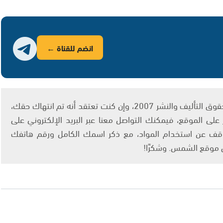
انضم للقناة ←
يتم الاستخدام المواد وفقًا للمادة 27 أ من قانون حقوق التأليف والنشر 2007، وإن كنت تعتقد أنه تم انتهاك حقك،
لى الموقع، فيمكنك التواصل معنا عبر البريد الإلكتروني على
info@ashams.c والطلب بالتوقف عن استخدام المواد، مع ذكر اسمك الكامل ورقم هاتفك
ى موقع الشمس. وشكرًا!