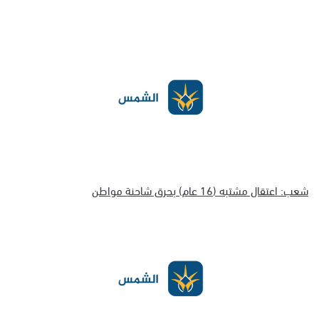
شعب: اعتقال مشتبه (16 عام) بحرق شاحنة مواطن