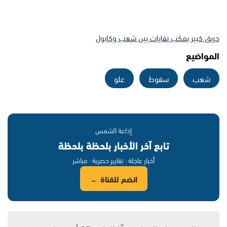
حريق كبير بمكب نفايات بين شعب وكابول
المواضيع
شعب
سقوط
علو
إذاعة الشمس
تابع آخر الأخبار بلحظة بلحظة
أخبار عاجلة · تقارير حصرية · مباشر
انضم للقناة ←