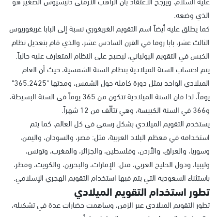
عليه السلام، ويرجح الاعتقاد بأن الراهب الأرمني دنيسيوس الصغير هو
الذي وضعه.
كما يطلق عليه أيضاً اسم التقويم الغريغوري نسبة إلى البابا غريغوريوس
الثالث عشر، بابا روما في القرن السادس عشر، والذي قام بتعديل نظام
الكبس في التقويم اليولياني، ليصبح على النظام المتعارف عليه حالياً.
يتم احتساب السنة الميلادية بنظام السنة الشمسية، حيث أن العام
الميلادي الواحد يمثل دورة كاملة حول الشمس، ومدتها "365.2425"
يوماً، لذا فان السنة الميلادية تتكون من 365 يوماً في السنة البسيطة،
و366 في السنة الكبيسة، وهي تتألّف من 12 شهراً.
يستخدم التقويم الميلادي بشكل رسمي في كل العالم، كما يتم
استخدامه في معظم البلاد العربية، مثل: مصر، والسودان، واليمن،
وسوريا، والعراق، والأردن، وفلسطين، والجزائر، والمغرب، وتونس،
وليبيا، ودول الخليج العربي، مثل: الإمارات، والبحرين، والكويت، وقطر،
باستثناء السعودية التي يتم فيها استخدام التقويم الهجري الإسلامي.
تطور استخدام التقويم الميلادي
تطور التقويم الميلادي عبر الزمن، وساهمت حضارات عدة في تشكيله،