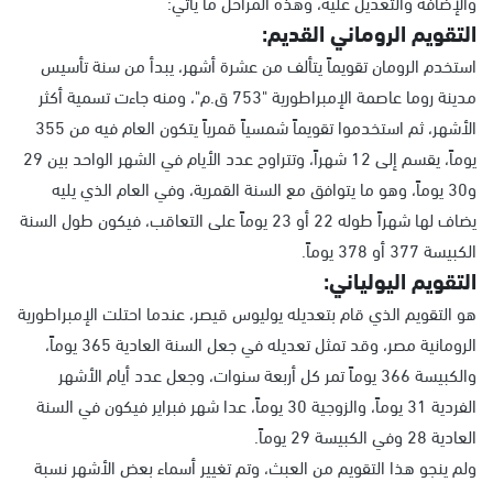
والإضافة والتعديل عليه، وهذه المراحل ما يأتي:
التقويم الروماني القديم:
استخدم الرومان تقويماً يتألف من عشرة أشهر، يبدأ من سنة تأسيس
مدينة روما عاصمة الإمبراطورية "753 ق.م"، ومنه جاءت تسمية أكثر
الأشهر، ثم استخدموا تقويماً شمسياً قمرياً يتكون العام فيه من 355
يوماً، يقسم إلى 12 شهراً، وتتراوح عدد الأيام في الشهر الواحد بين 29
و30 يوماً، وهو ما يتوافق مع السنة القمرية، وفي العام الذي يليه
يضاف لها شهراً طوله 22 أو 23 يوماً على التعاقب، فيكون طول السنة
الكبيسة 377 أو 378 يوماً.
التقويم اليولياني:
هو التقويم الذي قام بتعديله يوليوس قيصر، عندما احتلت الإمبراطورية
الرومانية مصر، وقد تمثل تعديله في جعل السنة العادية 365 يوماً،
والكبيسة 366 يوماً تمر كل أربعة سنوات، وجعل عدد أيام الأشهر
الفردية 31 يوماً، والزوجية 30 يوماً، عدا شهر فبراير فيكون في السنة
العادية 28 وفي الكبيسة 29 يوماً.
ولم ينجو هذا التقويم من العبث، وتم تغيير أسماء بعض الأشهر نسبة