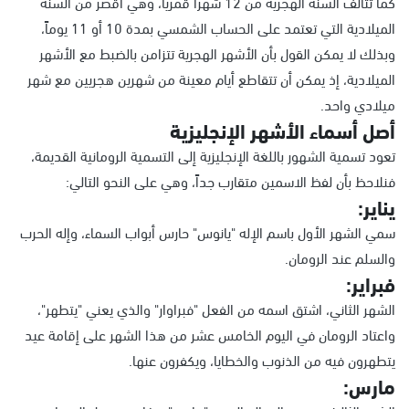
كما تتألف السنة الهجرية من 12 شهراً قمرياً، وهي أقصر من السنة
الميلادية التي تعتمد على الحساب الشمسي بمدة 10 أو 11 يوماً،
وبذلك لا يمكن القول بأن الأشهر الهجرية تتزامن بالضبط مع الأشهر
الميلادية، إذ يمكن أن تتقاطع أيام معينة من شهرين هجريين مع شهر
ميلادي واحد.
أصل أسماء الأشهر الإنجليزية
تعود تسمية الشهور باللغة الإنجليزية إلى التسمية الرومانية القديمة،
فنلاحظ بأن لفظ الاسمين متقارب جداً، وهي على النحو التالي:
يناير:
سمي الشهر الأول باسم الإله "يانوس" حارس أبواب السماء، وإله الحرب
والسلم عند الرومان.
فبراير:
الشهر الثاني، اشتق اسمه من الفعل "فبراوار" والذي يعني "يتطهر"،
واعتاد الرومان في اليوم الخامس عشر من هذا الشهر على إقامة عيد
يتطهرون فيه من الذنوب والخطايا، ويكفرون عنها.
مارس: