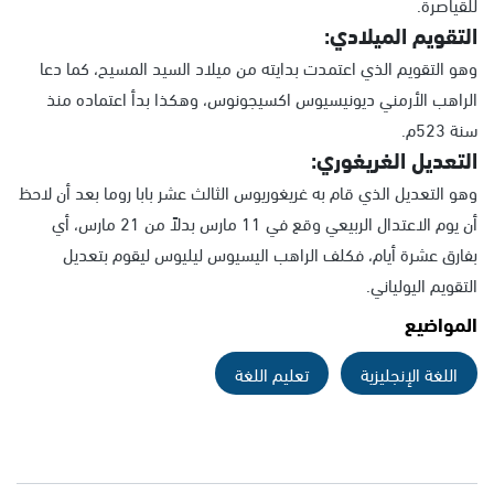
للقياصرة.
التقويم الميلادي:
وهو التقويم الذي اعتمدت بدايته من ميلاد السيد المسيح، كما دعا
الراهب الأرمني ديونيسيوس اكسيجونوس، وهكذا بدأ اعتماده منذ
سنة 523م.
التعديل الغريغوري:
وهو التعديل الذي قام به غريغوريوس الثالث عشر بابا روما بعد أن لاحظ
أن يوم الاعتدال الربيعي وقع في 11 مارس بدلاً من 21 مارس، أي
بفارق عشرة أيام، فكلف الراهب اليسيوس ليليوس ليقوم بتعديل
التقويم اليولياني.
المواضيع
اللغة الإنجليزية
تعليم اللغة