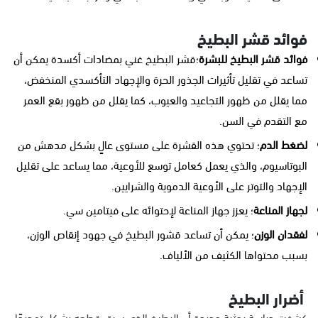
فوائد قشر البطيخ
فوائد قشر البطيخ للبشرة
؛قشر البطيخ غني بمضادات أكسدة يمكن أن
تساعد في تقليل تأثيرات الجذور الحرة والإجهاد التأكسدي المنخفض،
مما يقلل من ظهور التجاعيد والعيوب، كما يقلل من ظهور بقع العمر
مع التقدم في السن.
لضغط الدم
؛ تحتوي هذه القشرة على مستوى عالٍ بشكل مدهش من
البوتاسيوم، والذي يعمل كعامل توسع للأوعية، مما يساعد على تقليل
الإجهاد والتوتر على الأوعية الدموية والشرايين.
لجهاز المناعة
؛ يعزز جهاز المناعة لإحتوائه على فيتامين سي.
لفقدان الوزن
؛ يمكن أن تساعد قشور البطيخ في جهود إنقاص الوزن،
بسبب محتواها الكثيف من الألياف.
أضرار البطيخ
كشفت دراسة بحثية جديدة أن البطيخ الذي سبق قطعه يشكل تهديدًا