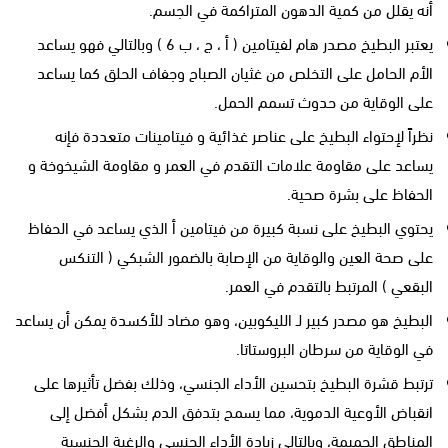
أنه يقلل من كمية الدهون المتراكمة في الجسم.
يعتبر البطيخ مصدر هام لفيتامين ( أ ، ج ، ب 6 ) وبالتالي فهو يساعد
الأم الحامل على التخلص من غثيان الصباح وجفاف الحلق كما يساعد
على الوقاية من حدوث تسمم الحمل.
نظراً لإحتواء البطيخ على عناصر غذائية و فيتامينات متعددة فإنه
يساعد على مقاومة علامات التقدم في العمر و مقاومة الشيخوخة و
الحفاظ على بشرة صحية.
يحتوي البطيخ على نسبة كبيرة من فيتامين أ الذي يساعد في الحفاظ
على صحة العين والوقاية من الإصابة بالضمور الشبكي ( التنكس
البقعي ) المرتبط بالتقدم في العمر.
البطيخ هو مصدر كبير لـ الليكوبين، وهو مضاد للأكسدة يمكن أن يساعد
في الوقاية من سرطان البروستاتا.
ترتبط قشرة البطيخ بتحسين الأداء الجنسي، وذلك بفضل تأثيرها على
انقباض الأوعية الدموية، مما يسمح بتدفق الدم بشكل أفضل إلى
المناطق الحميمة، وبالتالي زيادة الأداء الجنسي والرغبة الجنسية