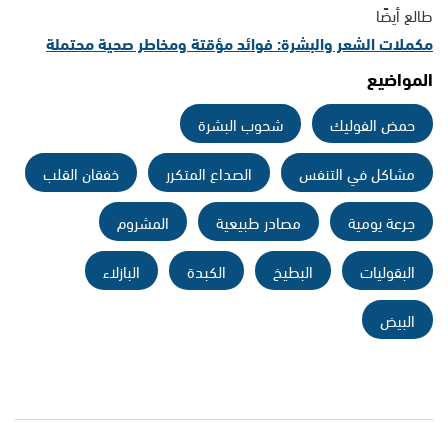
طالع أيضًا
مكملات الشعر والبشرة: فوائد مؤقتة ومخاطر صحية محتملة
المواضيع
حمض الفوليك
شحوب البشرة
مشاكل في التنفس
الصداع المتكرر
خفقان القلب
جرعة يومية
مصادر طبيعية
المشروم
البقوليات
البطيخ
الكبدة
البازلاء
البيض