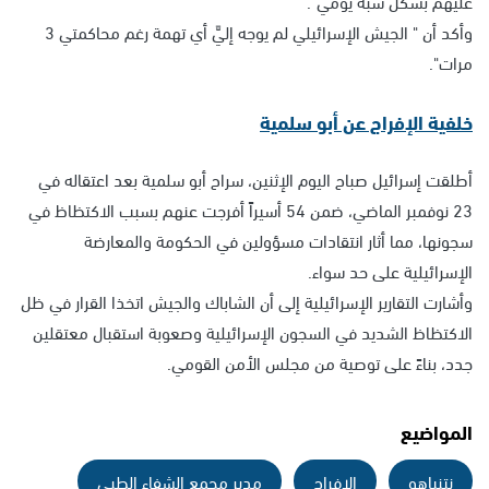
عليهم بشكل شبه يومي".
وأكد أن " الجيش الإسرائيلي لم يوجه إليَّ أي تهمة رغم محاكمتي 3
مرات".
خلفية الإفراج عن أبو سلمية
أطلقت إسرائيل صباح اليوم الإثنين، سراح أبو سلمية بعد اعتقاله في
23 نوفمبر الماضي، ضمن 54 أسيراً أفرجت عنهم بسبب الاكتظاظ في
سجونها، مما أثار انتقادات مسؤولين في الحكومة والمعارضة
الإسرائيلية على حد سواء.
وأشارت التقارير الإسرائيلية إلى أن الشاباك والجيش اتخذا القرار في ظل
الاكتظاظ الشديد في السجون الإسرائيلية وصعوبة استقبال معتقلين
جدد، بناءً على توصية من مجلس الأمن القومي.
المواضيع
نتنياهو
الإفراج
مدير مجمع الشفاء الطبي