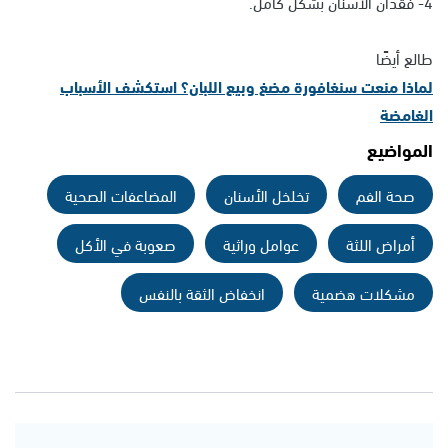
4- فقدان الأسنان بشكل كامل.
طالع أيضًا
لماذا منعت سنغافورة مضغ وبيع اللبان؟ استكشف الأسباب
الغامضة
المواضيع
صحة الفم
تخلخل الأسنان
المضاعفات الصحية
أمراض اللثة
عوامل وراثية
صعوبة في الأكل
مشكلات هضمية
انخفاض الثقة بالنفس