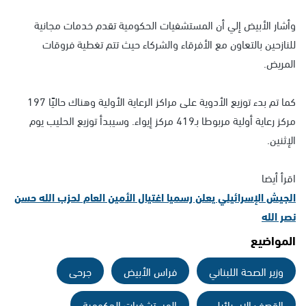
وأشار الأبيض إلي أن المستشفيات الحكومية تقدم خدمات مجانية
للنازحين بالتعاون مع الأفرقاء والشركاء حيث تتم تغطية فروقات
المريض.
كما تم بدء توزيع الأدوية على مراكز الرعاية الأولية وهناك حاليًا 197
مركز رعاية أولية مربوطا بـ419 مركز إيواء. وسيبدأ توزيع الحليب يوم
الإثنين.
اقرأ أيضا
الجيش الإسرائيلي يعلن رسميا اغتيال الأمين العام لحزب الله حسن
نصر الله
المواضيع
وزير الصحة اللبناني
فراس الأبيض
جرحى
القصف الإسرائيلي
المستشفيات الحكومية