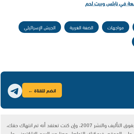
سعة في نابلس وبيت لحم
مواجهات
الضفة الغربية
الجيش الإسرائيلي
انضم للقناة ←
يتم الاستخدام المواد وفقًا للمادة 27 أ من قانون حقوق التأليف والنشر 2007، وإن كنت تعتقد أنه تم انتهاك حقك،
لى الموقع، فيمكنك التواصل معنا عبر البريد الإلكتروني على