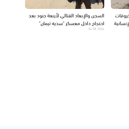
لقصف لليوم الـ299.. خروقات
السجن والإبعاد القتالي لأربعة جنود بعد
إنسانية
احتجاج داخل معسكر "سديه تيمان"
04.08.2026