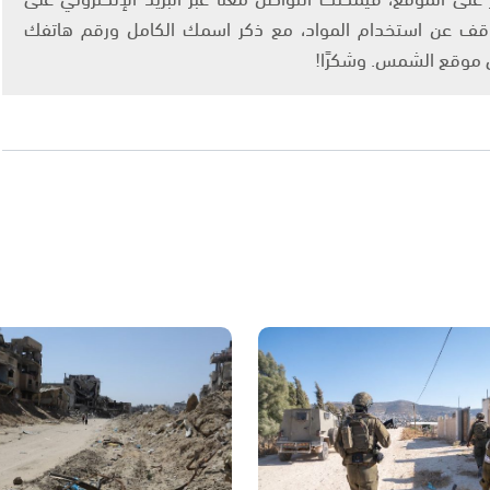
info@ashams.c والطلب بالتوقف عن استخدام المواد، مع ذكر اسمك الكامل ورقم هاتفك
ى موقع الشمس. وشكرًا!