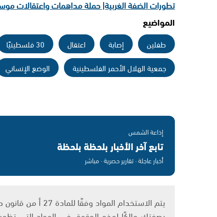
تطورات الضفة الغربية| حملة مداهمات واعتقالات مو
المواضيع
طفلين
إصابة
اعتقال
30 فلسطينيًا
جمعية الهلال الأحمر الفلسطينية
الوضع الإنساني
إذاعة الشمس
تابع آخر الأخبار بلحظة بلحظة
أخبار عاجلة · تقارير حصرية · مباشر
بصفتك مالكًا لهذه الحقوق في المواد التي تظهر ع