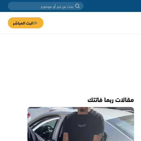
البث المباشر
مقالات ربما فاتتك