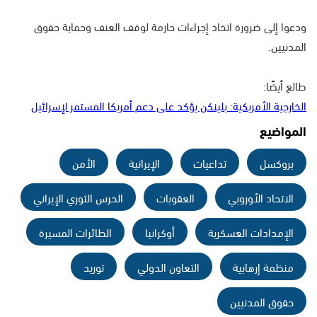
ودعوا إلى ضرورة اتخاذ إجراءات حازمة لوقف العنف وحماية حقوق
المدنيين.
طالع أيضًا:
الخارجية الأمريكية: بلينكن يؤكد على دعم أمريكا المستمر لإسرائيل
المواضيع
بروكسل
تداعيات
الإيرانية
الأمن
الاتحاد الأوروبي
العقوبات
الحرس الثوري الإيراني
الإمدادات العسكرية
أوكرانيا
الطائرات المسيرة
منظمة إرهابية
التعاون الدولي
توريد
حقوق المدنيين