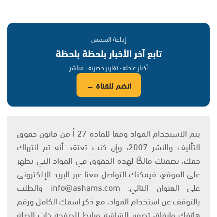
إذاعة الشمس
تابع آخر الأخبار بلحظة بلحظة
أخبار عاجلة · تقارير حصرية · مباشر
انضم للقناة ←
يتم الاستخدام المواد وفقًا للمادة 27 أ من قانون حقوق
التأليف والنشر 2007، وإن كنت تعتقد أنه تم انتهاك
حقك، بصفتك مالكًا لهذه الحقوق في المواد التي تظهر
على الموقع، فيمكنك التواصل معنا عبر البريد الإلكتروني
على العنوان التالي: info@ashams.com والطلب
بالتوقف عن استخدام المواد، مع ذكر اسمك الكامل ورقم
هاتفك وإرفاق تصوير للشاشة ورابط للصفحة ذات الصلة