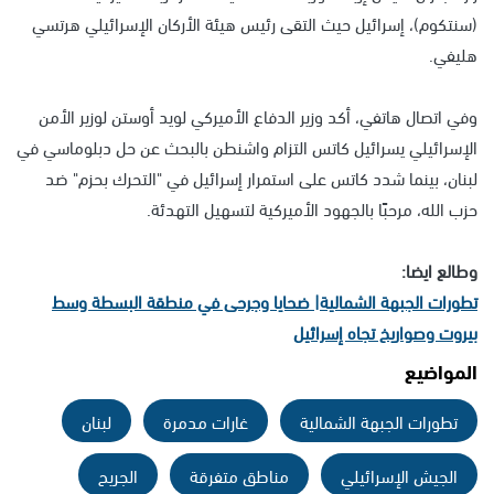
(سنتكوم)، إسرائيل حيث التقى رئيس هيئة الأركان الإسرائيلي هرتسي
هليفي.
وفي اتصال هاتفي، أكد وزير الدفاع الأميركي لويد أوستن لوزير الأمن
الإسرائيلي يسرائيل كاتس التزام واشنطن بالبحث عن حل دبلوماسي في
لبنان، بينما شدد كاتس على استمرار إسرائيل في "التحرك بحزم" ضد
حزب الله، مرحبًا بالجهود الأميركية لتسهيل التهدئة.
وطالع ايضا:
تطورات الجبهة الشمالية| ضحايا وجرحى في منطقة البسطة وسط
بيروت وصواريخ تجاه إسرائيل
المواضيع
تطورات الجبهة الشمالية
غارات مدمرة
لبنان
الجيش الإسرائيلي
مناطق متفرقة
الجريح