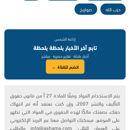
حزب الله
صواريخ
إذاعة الشمس
تابع آخر الأخبار بلحظة بلحظة
أخبار عاجلة · تقارير حصرية · مباشر
انضم للقناة ←
يتم الاستخدام المواد وفقًا للمادة 27 أ من قانون حقوق
التأليف والنشر 2007، وإن كنت تعتقد أنه تم انتهاك
حقك، بصفتك مالكًا لهذه الحقوق في المواد التي تظهر
على الموقع، فيمكنك التواصل معنا عبر البريد الإلكتروني
على العنوان التالي: info@ashams.com والطلب