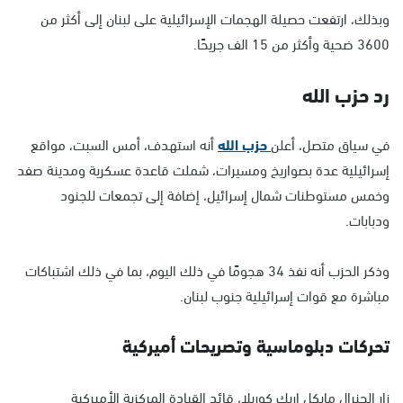
وبذلك، ارتفعت حصيلة الهجمات الإسرائيلية على لبنان إلى أكثر من
3600 ضحية وأكثر من 15 الف جريحًا.
رد حزب الله
في سياق متصل، أعلن
حزب الله
أنه استهدف، أمس السبت، مواقع
إسرائيلية عدة بصواريخ ومسيرات، شملت قاعدة عسكرية ومدينة صفد
وخمس مستوطنات شمال إسرائيل، إضافة إلى تجمعات للجنود
ودبابات.
وذكر الحزب أنه نفذ 34 هجومًا في ذلك اليوم، بما في ذلك اشتباكات
مباشرة مع قوات إسرائيلية جنوب لبنان.
تحركات دبلوماسية وتصريحات أميركية
زار الجنرال مايكل إريك كوريلا، قائد القيادة المركزية الأميركية