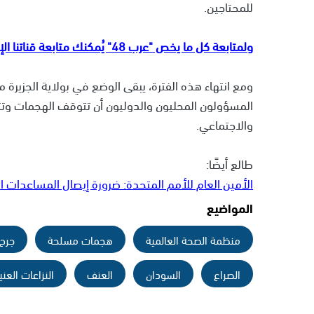
للمحتاجين.
ولمتابعة كل ما يخص "عرب 48" يُمكنك متابعة قناتنا الإخبارية على تلجرام
ومع انتهاء هذه الفترة، يبقى الوضع في بولاية الجزيرة 
المسؤولون المحليون والدوليون أن تتوقف الهجمات وتت
والاجتماعي.
طالع أيضًا:
الأمين العام للأمم المتحدة: ضرورة إيصال المساعدات 
المواضيع
منظمة الصحة العالمية
هجمات مسلحة
جرح
الصراع
السودان
العنف
النزاعات العني