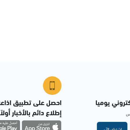
تروني يوميا
احصل على تطبيق اذاع
إطلاع دائم بالأخبار أولاً
مس
اشترك الآن