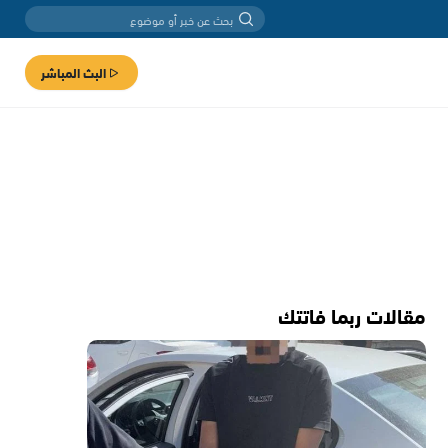
البث المباشر
مقالات ربما فاتتك