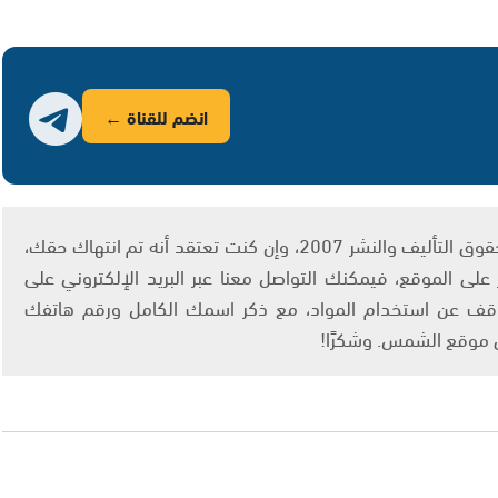
انضم للقناة ←
يتم الاستخدام المواد وفقًا للمادة 27 أ من قانون حقوق التأليف والنشر 2007، وإن كنت تعتقد أنه تم انتهاك حقك،
لى الموقع، فيمكنك التواصل معنا عبر البريد الإلكتروني على
info@ashams.c والطلب بالتوقف عن استخدام المواد، مع ذكر اسمك الكامل ورقم هاتفك
ى موقع الشمس. وشكرًا!