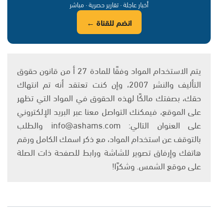
أخبار عاجلة · تقارير حصرية · مباشر
انضم للقناة ←
يتم الاستخدام المواد وفقًا للمادة 27 أ من قانون حقوق
التأليف والنشر 2007، وإن كنت تعتقد أنه تم انتهاك
حقك، بصفتك مالكًا لهذه الحقوق في المواد التي تظهر
على الموقع، فيمكنك التواصل معنا عبر البريد الإلكتروني
على العنوان التالي: info@ashams.com والطلب
بالتوقف عن استخدام المواد، مع ذكر اسمك الكامل ورقم
هاتفك وإرفاق تصوير للشاشة ورابط للصفحة ذات الصلة
على موقع الشمس. وشكرًا!