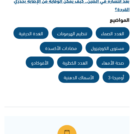
بعد انتشاره في الصين.. كيف يمكن الوقاية من الإصابة بجدري
القردة؟
المواضيع
الغدد الصماء
تنظيم الهرمونات
الغدة الدرقية
مستوى الكورتيزول
مضادات الأكسدة
صحة الأمعاء
الغدد الكظرية
الأفوكادو
أوميجا-3
الأسماك الدهنية