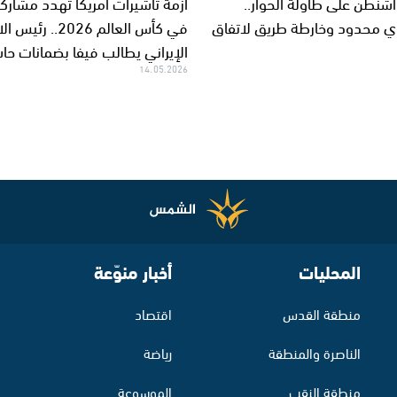
شنطن على طاولة الحوار..
أزمة تأشيرات أمريكا تهدد مشاركة 
ي محدود وخارطة طريق لاتفاق
في كأس العالم 2026.. رئ
الإيراني يطالب فيفا بضمانات حا
14.05.2026
المحليات
أخبار منوّعة
منطقة القدس
اقتصاد
الناصرة والمنطقة
رياضة
منطقة النقب
الموسوعة