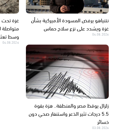
نتنياهو يرفض المسودة الأميركية بشأن
غزة ويشدد على نزع سلاح حماس
متواصلة لل
04.08.2026
وسط تعثر 
04.08.2026
زلزال يوقظ مصر والمنطقة.. هزة بقوة
5.5 درجات تثير الذعر واستنفار صحي دون
خسائر
03.08.2026