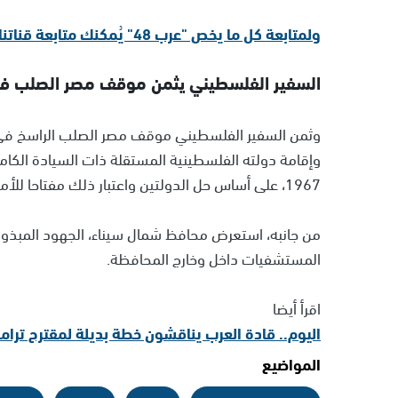
ولمتابعة كل ما يخص "عرب 48" يُمكنك متابعة قناتنا الإخبارية على تلجرام
السفير الفلسطيني يثمن موقف مصر الصلب في 
وثمن السفير الفلسطيني موقف مصر الصلب الراسخ في
وإقامة دولته الفلسطينية المستقلة ذات السيادة الكام
1967، على أساس حل الدولتين واعتبار ذلك مفتاحا للأمان وتحقيق السلام العادل والدائم لدول المنطقة.
من جانبه، استعرض محافظ شمال سيناء، الجهود المبذو
المستشفيات داخل وخارج المحافظة.
اقرأ أيضا
اليوم.. قادة العرب يناقشون خطة بديلة لمقترح ترا
المواضيع