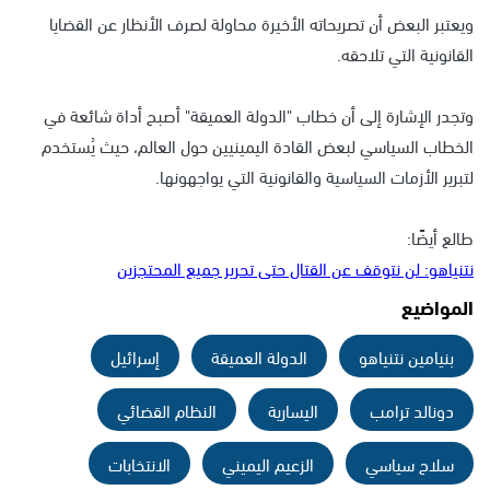
ويعتبر البعض أن تصريحاته الأخيرة محاولة لصرف الأنظار عن القضايا
القانونية التي تلاحقه.
وتجدر الإشارة إلى أن خطاب "الدولة العميقة" أصبح أداة شائعة في
الخطاب السياسي لبعض القادة اليمينيين حول العالم، حيث يُستخدم
لتبرير الأزمات السياسية والقانونية التي يواجهونها.
طالع أيضًا:
نتنياهو: لن نتوقف عن القتال حتى تحرير جميع المحتجزين
المواضيع
بنيامين نتنياهو
الدولة العميقة
إسرائيل
دونالد ترامب
اليسارية
النظام القضائي
سلاح سياسي
الزعيم اليميني
الانتخابات