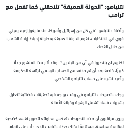
نتنياهو: "الدولة العميقة" تلاحقني كما تفعل مع
ترامب
وأضاف نتنياهو: "في كل من إسرائيل وأمريكا، عندما يفوز زعيم يميني
قوي في الانتخابات، تقوم الدولة العميقة بمحاولة إحباط إرادة الشعب
من خلال القضاء.
لكنهم لن ينتصروا في أي من البلدين!". وقد أثار هذا المنشور جدلًا
كبيرًا، خاصة بعد أن تم حذفه من الحساب الرسمي لرئاسة الحكومة
وأعيد نشره على حساب نتنياهو الشخصي.
وجاءت تصريحات نتنياهو في وقت يواجه فيه تحقيقات قضائية تتعلق
بشبهات فساد تشمل الرشوة وخيانة الأمانة.
ويرى مراقبون أن هذه التصريحات تعكس محاولته لتصوير نفسه كضحية
لمؤامرة سياسية، مستلهمًا بذلك خطاب ترامب الذي دأب على اتهام