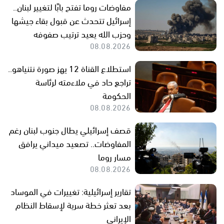
مفاوضات روما تفتح بابًا لتغيير لبنان..
إسرائيل تتحدث عن قبول بقاء جيشها
وحزب الله يعيد ترتيب صفوفه
08.08.2026
استطلاع القناة 12 يهز صورة نتنياهو..
تراجع حاد في ملاءمته لرئاسة
الحكومة
08.08.2026
قصف إسرائيلي يطال جنوب لبنان رغم
المفاوضات.. تصعيد ميداني يرافق
مسار روما
08.08.2026
تقارير إسرائيلية: تغييرات في الموساد
بعد تعثر خطة سرية لإسقاط النظام
الإيراني