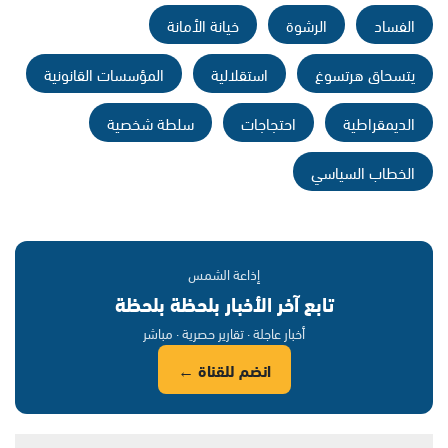
الفساد
الرشوة
خيانة الأمانة
يتسحاق هرتسوغ
استقلالية
المؤسسات القانونية
الديمقراطية
احتجاجات
سلطة شخصية
الخطاب السياسي
إذاعة الشمس
تابع آخر الأخبار بلحظة بلحظة
أخبار عاجلة · تقارير حصرية · مباشر
انضم للقناة ←