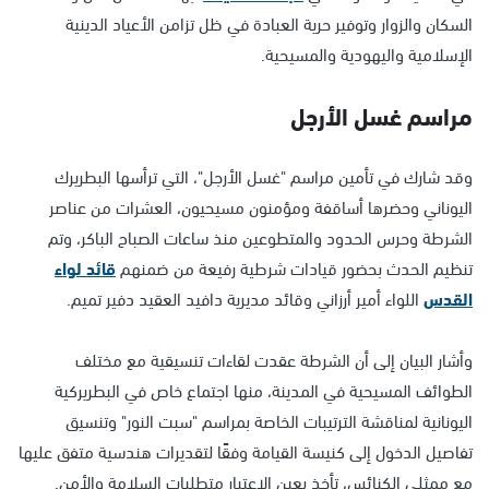
السكان والزوار وتوفير حرية العبادة في ظل تزامن الأعياد الدينية
الإسلامية واليهودية والمسيحية.
مراسم غسل الأرجل
وقد شارك في تأمين مراسم "غسل الأرجل"، التي ترأسها البطريرك
اليوناني وحضرها أساقفة ومؤمنون مسيحيون، العشرات من عناصر
الشرطة وحرس الحدود والمتطوعين منذ ساعات الصباح الباكر، وتم
تنظيم الحدث بحضور قيادات شرطية رفيعة من ضمنهم
قائد لواء
القدس
اللواء أمير أرزاني وقائد مديرية دافيد العقيد دفير تميم.
وأشار البيان إلى أن الشرطة عقدت لقاءات تنسيقية مع مختلف
الطوائف المسيحية في المدينة، منها اجتماع خاص في البطريركية
اليونانية لمناقشة الترتيبات الخاصة بمراسم "سبت النور" وتنسيق
تفاصيل الدخول إلى كنيسة القيامة وفقًا لتقديرات هندسية متفق عليها
مع ممثلي الكنائس، تأخذ بعين الاعتبار متطلبات السلامة والأمن.