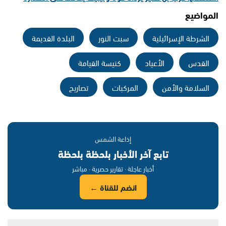
المواضيع
الشرطة الإسرائيلية
سبت النور
البلدة القديمة
القدس
الأعياد
كنيسة القيامة
السلامة والأمن
المركبات
تصاريح
إذاعة الشمس
تابع آخر الأخبار بلحظة بلحظة
أخبار عاجلة · تقارير حصرية · مباشر
انضم للقناة ←