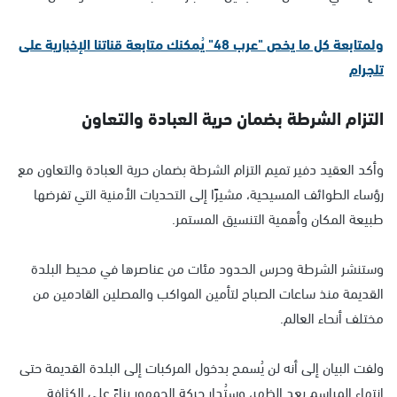
ولمتابعة كل ما يخص "عرب 48" يُمكنك متابعة قناتنا الإخبارية على
تلجرام
التزام الشرطة بضمان حرية العبادة والتعاون
وأكد العقيد دفير تميم التزام الشرطة بضمان حرية العبادة والتعاون مع
رؤساء الطوائف المسيحية، مشيرًا إلى التحديات الأمنية التي تفرضها
طبيعة المكان وأهمية التنسيق المستمر.
وستنشر الشرطة وحرس الحدود مئات من عناصرها في محيط البلدة
القديمة منذ ساعات الصباح لتأمين المواكب والمصلين القادمين من
مختلف أنحاء العالم.
ولفت البيان إلى أنه لن يُسمح بدخول المركبات إلى البلدة القديمة حتى
انتهاء المراسم بعد الظهر، وستُدار حركة الجمهور بناءً على الكثافة