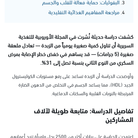
البقوليات: حماية فعالة للقلب والجسم
مراجعة المفاهيم الغذائية التقليدية
كشفت دراسة حديثة نُشرت في المجلة الأوروبية للتغذية
السريرية أن تناول كمية صغيرة يومياً من الزبدة — تعادل ملعقة
صغيرة (5 جرامات) — قد يساهم في خفض خطر الإصابة بمرض
السكري من النوع الثاني بنسبة تصل إلى 31%.
وأوضحت الدراسة أن الزبدة تساعد على رفع مستويات الكوليسترول
الجيد (HDL)، مما يساعد الجسم في التخلص من الدهون الضارة
المرتبطة بالنوبات القلبية والسكتات الدماغية.
تفاصيل الدراسة: متابعة طويلة لآلاف
المشاركين
اعتمدت الدراسة على بيانات أكثر من 2500 رجل وامرأة تزيد أعمارهم