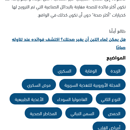
تكون أكثر فائدة للصحة مقارنة بالبدائل الصناعية التي تم الترويج لها
كخيارات "أكثر صحة" دون أن تكون كذلك في الواقع.
طالع أيضًا
هل يمكن لماء التين أن يغير صحتك؟ اكتشف فوائده عند تناوله
صباحًا
المواضيع
الزبدة
الوقاية
السكري
المجلة الأوروبية للتغذية السريرية
مرض السكري
النوع الثاني
الفاصوليا السوداء
الأغذية الطبيعية
الحمص
السمن النباتي
المخاطر الصحية
أمراض القلب