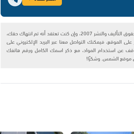
يتم الاستخدام المواد وفقًا للمادة 27 أ من قانون حقوق التأليف والنشر 2007، وإن كنت تعتقد أنه تم انتهاك حقك،
لى الموقع، فيمكنك التواصل معنا عبر البريد الإلكتروني على
info@ashams.c والطلب بالتوقف عن استخدام المواد، مع ذكر اسمك الكامل ورقم هاتفك
ى موقع الشمس. وشكرًا!