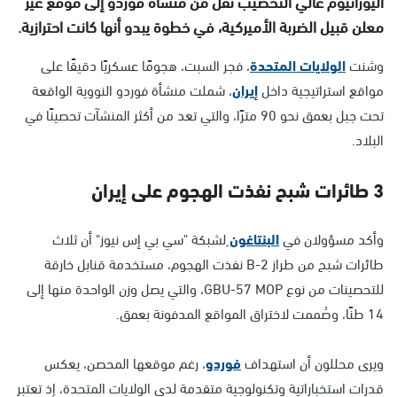
اليورانيوم عالي التخصيب نُقل من منشأة فوردو إلى موقع غير
معلن قبيل الضربة الأميركية، في خطوة يبدو أنها كانت احترازية.
وشنت
الولايات المتحدة
، فجر السبت، هجومًا عسكريًا دقيقًا على
مواقع استراتيجية داخل
إيران
، شملت منشأة فوردو النووية الواقعة
تحت جبل بعمق نحو 90 مترًا، والتي تعد من أكثر المنشآت تحصينًا في
البلاد.
3 طائرات شبح نفذت الهجوم على إيران
وأكد مسؤولان في
البنتاغون
لشبكة "سي بي إس نيوز" أن ثلاث
طائرات شبح من طراز B-2 نفذت الهجوم، مستخدمة قنابل خارقة
للتحصينات من نوع GBU-57 MOP، والتي يصل وزن الواحدة منها إلى
14 طنًا، وصُممت لاختراق المواقع المدفونة بعمق.
ويرى محللون أن استهداف
فوردو
، رغم موقعها المحصن، يعكس
قدرات استخباراتية وتكنولوجية متقدمة لدى الولايات المتحدة، إذ تعتبر