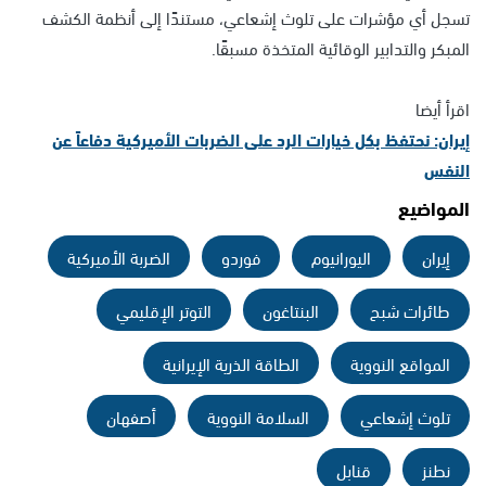
تسجل أي مؤشرات على تلوث إشعاعي، مستندًا إلى أنظمة الكشف
المبكر والتدابير الوقائية المتخذة مسبقًا.
اقرأ أيضا
إيران: نحتفظ بكل خيارات الرد على الضربات الأميركية دفاعاً عن
النفس
المواضيع
إيران
اليورانيوم
فوردو
الضربة الأميركية
طائرات شبح
البنتاغون
التوتر الإقليمي
المواقع النووية
الطاقة الذرية الإيرانية
تلوث إشعاعي
السلامة النووية
أصفهان
نطنز
قنابل