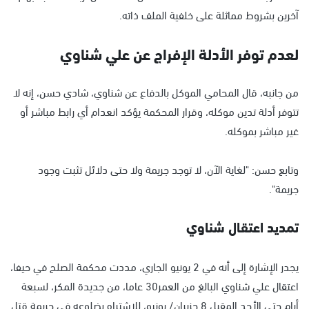
آخرين بشروط مماثلة على خلفية الملف ذاته.
لعدم توفر الأدلة الإفراج عن علي شناوي
من جانبه، قال المحامي الموكل بالدفاع عن شناوي، شادي حسن، إنه لا
تتوفر أدلة تدين موكله، وقرار المحكمة يؤكد انعدام أي رابط مباشر أو
غير مباشر بموكله.
وتابع حسن: "لغاية الآن، لا توجد جريمة ولا حتى دلائل تثبت وجود
جريمة".
تمديد اعتقال شناوي
يجدر الإشارة إلى أنه في 2 يونيو الجاري، مددت محكمة الصلح في حيفا،
اعتقال علي شناوي البالغ من العمر30 عاما، من جديدة المكر، لسبعة
أيام حتى الأحد المقبل 8 حزيران/ يونيو، للاشتباه بضلوعه في جريمة قتل