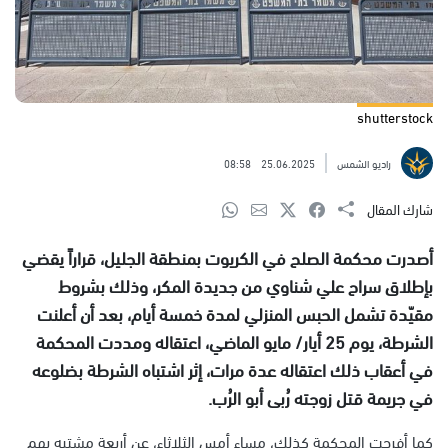
shutterstock
راديو الشمس
25.06.2025
08:58
شارك المقال
أصدرت محكمة الصلح في الكريوت بمنطقة الجليل، قراراً يقضي
بإطلاق سراح علي شناوي من جديدة المكر، وذلك بشروط
مقيّدة تشمل الحبس المنزلي لمدة خمسة أيام، بعد أن أعلنت
الشرطة، يوم 25 أيار/ مايو الماضي، اعتقاله ومددت المحكمة
في أعقاب ذلك اعتقاله عدة مرات، إثر اشتباه الشرطة بضلوعه
في جريمة قتل زوجته رُبى أبو الرُب.
كما أفرجت المحكمة كذلك، مساء أمس الثلاثاء، عن أربعة مشتبه بهم