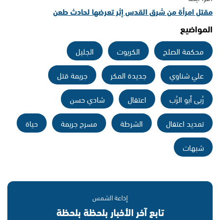
مقتل امرأة من شرق القدس إثر تعرضها لحادث طعن
المواضيع
محكمة الصلح
الكريوت
الجليل
علي شناوي
جديدة المكر
جريمة قتل
رُبى أبو الرُب
اعتقال
شادي حسن
تمديد اعتقال
الشرطة
مسرح جريمة
حياة
شبهات
إذاعة الشمس
تابع آخر الأخبار بلحظة بلحظة