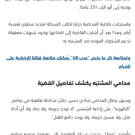
زوجته رُبى أبو الرُب (25 عاما).
واستجابت قاضية المحكمة جزئيا لطلب الشرطة تمديد شناوي لعشرة
أيام، وهذا بعد أن أشارت القاضية إلى اقتناعها بوجود شبهات معقولة
تدعم الشكوك الموجه ضد المشتبه به.
ولمتابعة كل ما يخص "عرب 48" يُمكنك متابعة قناتنا الإخبارية على
تلجرام
محامي المشتبه يكشف تفاصيل القضية
وسبق، وقال المحامي شادي حسن، خلال مداخلة هاتفية في برنامج
"الظهيرة"، على إذاعة الشمس: "لا توجد جريمة، ولا جثة، ولا أي أداة
قتل، ولا مسرح جريمة، ولا يوجد دافع للقتل".
وأوضح: "موكلي تحدث عن كل التفاصيل التي يعرفها، وجميع مواقع