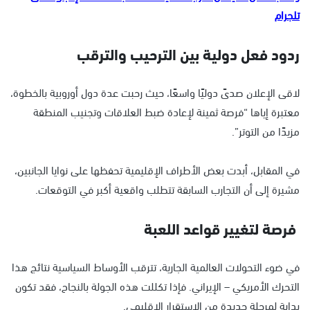
تلجرام
ردود فعل دولية بين الترحيب والترقب
لاقى الإعلان صدىً دوليًا واسعًا، حيث رحبت عدة دول أوروبية بالخطوة،
معتبرة إياها “فرصة ثمينة لإعادة ضبط العلاقات وتجنيب المنطقة
مزيدًا من التوتر”.
في المقابل، أبدت بعض الأطراف الإقليمية تحفظها على نوايا الجانبين،
مشيرة إلى أن التجارب السابقة تتطلب واقعية أكبر في التوقعات.
فرصة لتغيير قواعد اللعبة
في ضوء التحولات العالمية الجارية، تترقب الأوساط السياسية نتائج هذا
التحرك الأمريكي – الإيراني. فإذا تكللت هذه الجولة بالنجاح، فقد تكون
بداية لمرحلة جديدة من الاستقرار الإقليمي.