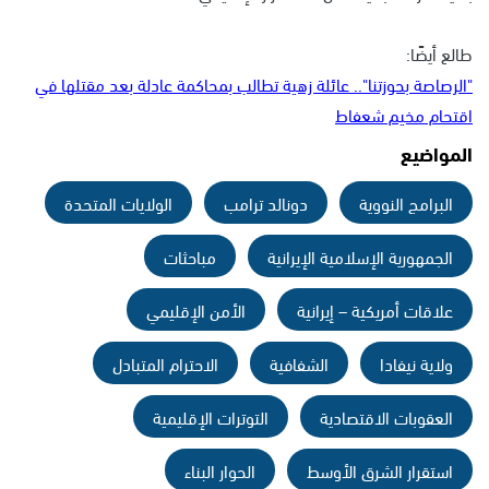
طالع أيضًا:
"الرصاصة بحوزتنا".. عائلة زهية تطالب بمحاكمة عادلة بعد مقتلها في
اقتحام مخيم شعفاط
المواضيع
البرامج النووية
دونالد ترامب
الولايات المتحدة
الجمهورية الإسلامية الإيرانية
مباحثات
علاقات أمريكية – إيرانية
الأمن الإقليمي
ولاية نيفادا
الشفافية
الاحترام المتبادل
العقوبات الاقتصادية
التوترات الإقليمية
استقرار الشرق الأوسط
الحوار البناء