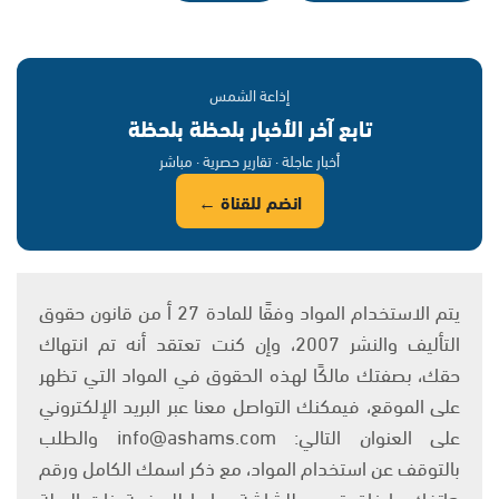
إذاعة الشمس
تابع آخر الأخبار بلحظة بلحظة
أخبار عاجلة · تقارير حصرية · مباشر
انضم للقناة ←
يتم الاستخدام المواد وفقًا للمادة 27 أ من قانون حقوق
التأليف والنشر 2007، وإن كنت تعتقد أنه تم انتهاك
حقك، بصفتك مالكًا لهذه الحقوق في المواد التي تظهر
على الموقع، فيمكنك التواصل معنا عبر البريد الإلكتروني
على العنوان التالي: info@ashams.com والطلب
بالتوقف عن استخدام المواد، مع ذكر اسمك الكامل ورقم
هاتفك وإرفاق تصوير للشاشة ورابط للصفحة ذات الصلة