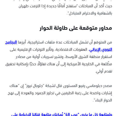
حيث أكد أن المباحثات "ستفتح آفاقًا جديدة إذا التزمت طهران
بالشفافية والاحترام المتبادل".
محاور متوقعة على طاولة الحوار
من المتوقع أن تشمل المباحثات عدة ملفات استراتيجية، أبرزها
البرنامج
النووي الإيراني
، العقوبات الاقتصادية، وتأثير التوترات الإقليمية على
استقرار منطقة الشرق الأوسط، وتشير تسريبات أولية من مصادر
مطّلعة في الخارجية الأمريكية إلى أن هناك تفاؤلًا حذرًا بإمكانية تحقيق
تقدم أولي.
مصدر دبلوماسي رفيع المستوى قال لشبكة “جلوبال نيوز” إن “هناك
إشارات واضحة على رغبة الطرفين في تجاوز الجمود والعودة إلى نهج
الحوار البناء”.
ولمتابعة كل ما يخص "عرب 48" يُمكنك متابعة قناتنا الإخبارية على