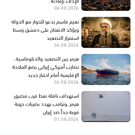
الإدلاء بإفادته
06.08.2026
نعيم قاسم يدعو للحوار مع الدولة
ويؤكد الانفتاح على دمشق وسط
استمرار التصعيد
04.08.2026
هرمز بين التصعيد والدبلوماسية..
تضارب أميركي إيراني يضع الملاحة
الإقليمية أمام اختبار جديد
04.08.2026
استهداف ناقلة نفط قرب مضيق
هرمز..وترامب يهدد بضربات جوية
قوية جداً ضد إيران
01.08.2026