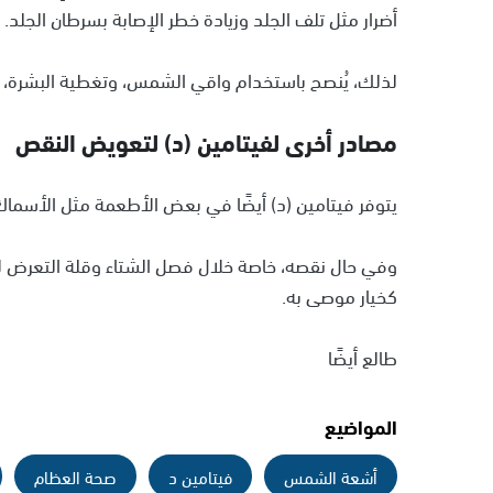
أضرار مثل تلف الجلد وزيادة خطر الإصابة بسرطان الجلد.
لذلك، يُنصح باستخدام واقي الشمس، وتغطية البشرة، 
مصادر أخرى لفيتامين (د) لتعويض النقص
يتوفر فيتامين (د) أيضًا في بعض الأطعمة مثل الأسماك ال
وفي حال نقصه، خاصة خلال فصل الشتاء وقلة التعرض ل
كخيار موصى به.
طالع أيضًا
المواضيع
أشعة الشمس
فيتامين د
صحة العظام